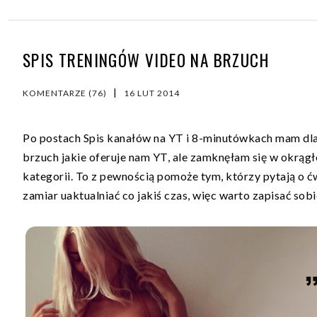
SPIS TRENINGÓW VIDEO NA BRZUCH
|
KOMENTARZE (76)
16 LUT 2014
Po postach
Spis kanałów na YT
i
8-minutówkach
mam dla 
brzuch jakie oferuje nam YT, ale zamknęłam się w okrągł
kategorii. To z pewnością pomoże tym, którzy pytają o ć
zamiar uaktualniać co jakiś czas, więc warto zapisać sobie