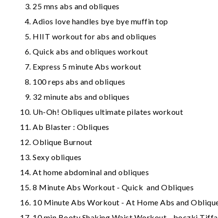
25 mns abs and obliques
Adios love handles bye bye muffin top
HIIT workout for abs and obliques
Quick abs and obliques workout
Express 5 minute Abs workout
100 reps abs and obliques
32 minute abs and obliques
Uh-Oh! Obliques ultimate pilates workout
Ab Blaster : Obliques
Oblique Burnout
Sexy obliques
At home abdominal and obliques
8 Minute Abs Workout - Quick and Obliques
10 Minute Abs Workout - At Home Abs and Obliqu
10 min Booty Shaking Waist Workout
- boczki Tiff