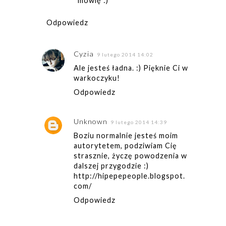
mówię :)
Odpowiedz
Cyzia
9 lutego 2014 14:02
Ale jesteś ładna. :) Pięknie Ci w
warkoczyku!
Odpowiedz
Unknown
9 lutego 2014 14:39
Boziu normalnie jesteś moim
autorytetem, podziwiam Cię
strasznie, życzę powodzenia w
dalszej przygodzie :)
http://hipepepeople.blogspot.
com/
Odpowiedz