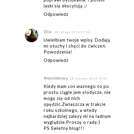
laski się ekscytują :/
Odpowiedz
Ola
28 lutego 2014 22:36
Uwielbiam twoje wpisy. Dodają
mi otuchy i chęci do ćwiczeń.
Powodzenia!
Odpowiedz
Anonimowy
28 czerwca 2014 19:05
Kiedy mam coś ważnego to po
prostu ciągle jem słodycze, nie
mogę się od nich
opędzić.Zwłaszcza w trakcie
roku szkolnego, a wtedy
najbardziej zależy mi na ładnym
wyglądzie.Proszę o radę:)
PS Świetny blog!!!