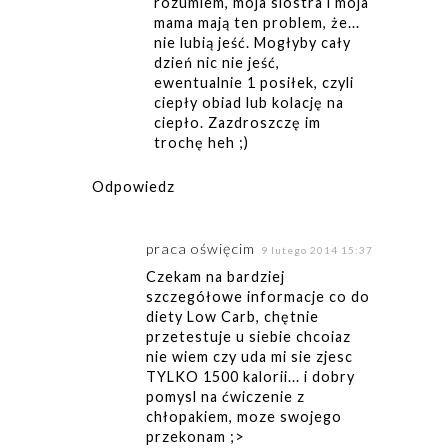
rozumiem, moja siostra i moja
mama mają ten problem, że...
nie lubią jeść. Mogłyby cały
dzień nic nie jeść,
ewentualnie 1 posiłek, czyli
ciepły obiad lub kolację na
ciepło. Zazdroszczę im
trochę heh ;)
Odpowiedz
praca oświęcim
9 lutego 2014 15:37
Czekam na bardziej
szczegółowe informacje co do
diety Low Carb, chętnie
przetestuje u siebie chcoiaz
nie wiem czy uda mi sie zjesc
TYLKO 1500 kalorii... i dobry
pomysl na ćwiczenie z
chłopakiem, moze swojego
przekonam ;>