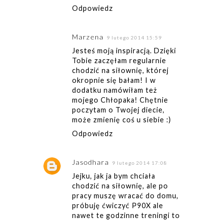
Odpowiedz
Marzena
9 lutego 2014 15:59
Jesteś moją inspiracją. Dzięki
Tobie zaczęłam regularnie
chodzić na siłownię, której
okropnie się bałam! I w
dodatku namówiłam też
mojego Chłopaka! Chętnie
poczytam o Twojej diecie,
może zmienię coś u siebie :)
Odpowiedz
Jasodhara
9 lutego 2014 17:08
Jejku, jak ja bym chciała
chodzić na siłownię, ale po
pracy muszę wracać do domu,
próbuję ćwiczyć P90X ale
nawet te godzinne treningi to