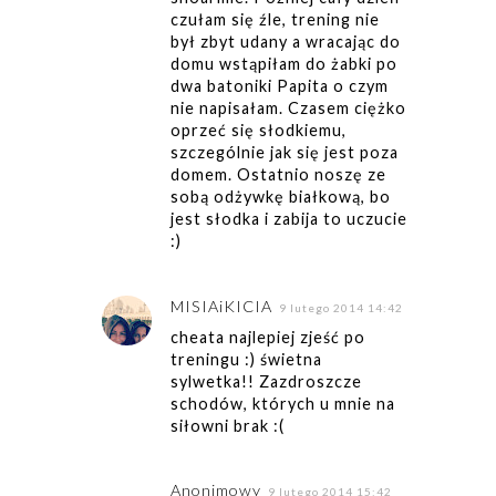
czułam się źle, trening nie
był zbyt udany a wracając do
domu wstąpiłam do żabki po
dwa batoniki Papita o czym
nie napisałam. Czasem ciężko
oprzeć się słodkiemu,
szczególnie jak się jest poza
domem. Ostatnio noszę ze
sobą odżywkę białkową, bo
jest słodka i zabija to uczucie
:)
MISIAiKICIA
9 lutego 2014 14:42
cheata najlepiej zjeść po
treningu :) świetna
sylwetka!! Zazdroszcze
schodów, których u mnie na
siłowni brak :(
Anonimowy
9 lutego 2014 15:42