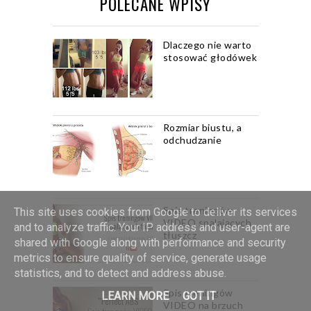
POLECANE WPISY
Dlaczego nie warto
stosować głodówek
Rozmiar biustu, a
odchudzanie
Spis treningów
This site uses cookies from Google to deliver its services
VIDEO spalających
and to analyze traffic. Your IP address and user-agent are
tłuszcz
shared with Google along with performance and security
metrics to ensure quality of service, generate usage
statistics, and to detect and address abuse.
Spis treningów
LEARN MORE
GOT IT
VIDEO na brzuch