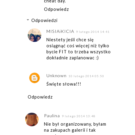
cheat day.
Odpowiedz
Odpowiedzi
MISIAiKICIA
9 lutego 2014 14:41
Niestety jeśli chce się
osiągnąć coś więcej niż tylko
bycie FIT to trzeba wszystko
dokładnie zaplanowac :)
Unknown
10 lutego 2014 05:50
Święte słowa!!!
Odpowiedz
Paulina
9 lutego 2014 13:48
Nie był organizowany, byłam
na zakupach galerii i tak