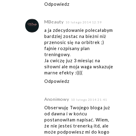
Odpowiedz
MBeauty
10 lutego 2014 12:59
a ja zdecydowanie polecałabym
bardziej zostac na bieżni niż
przenosic się na orbitrek ;)
fajnie rozpisany plan
treningowy.
Ja cwiczę juz 3 miesiąc na
siłowni ale moja waga wskazuje
marne efekty :((((
Odpowiedz
Anonimowy
10 lutego 2014 21:41
Obserwuję Twojego bloga już
od dawna i w końcu
postanowiłam napisać. Wiem,
że nie jesteś trenerką itd, ale
może podpowiesz mi do kogo