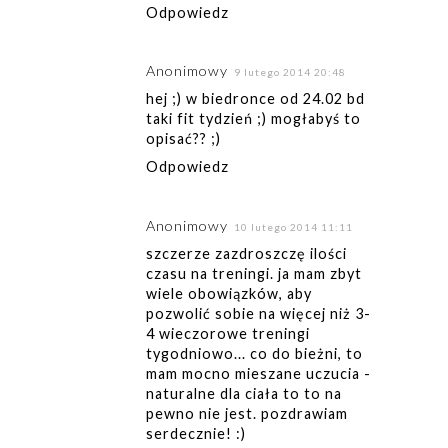
Odpowiedz
Anonimowy
9 lutego 2014 20:48
hej ;) w biedronce od 24.02 bd
taki fit tydzień ;) mogłabyś to
opisać?? ;)
Odpowiedz
Anonimowy
10 lutego 2014 11:11
szczerze zazdroszczę ilości
czasu na treningi. ja mam zbyt
wiele obowiązków, aby
pozwolić sobie na więcej niż 3-
4 wieczorowe treningi
tygodniowo... co do bieżni, to
mam mocno mieszane uczucia -
naturalne dla ciała to to na
pewno nie jest. pozdrawiam
serdecznie! :)