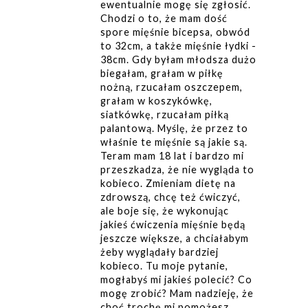
ewentualnie mogę się zgłosić.
Chodzi o to, że mam dość
spore mięśnie bicepsa, obwód
to 32cm, a także mięśnie łydki -
38cm. Gdy byłam młodsza dużo
biegałam, grałam w piłkę
nożną, rzucałam oszczepem,
grałam w koszykówkę,
siatkówkę, rzucałam piłką
palantową. Myślę, że przez to
właśnie te mięśnie są jakie są.
Teram mam 18 lat i bardzo mi
przeszkadza, że nie wygląda to
kobieco. Zmieniam dietę na
zdrowszą, chcę też ćwiczyć,
ale boje się, że wykonując
jakieś ćwiczenia mięśnie będą
jeszcze większe, a chciałabym
żeby wyglądały bardziej
kobieco. Tu moje pytanie,
mogłabyś mi jakieś polecić? Co
mogę zrobić? Mam nadzieję, że
choć trochę mi pomożesz.