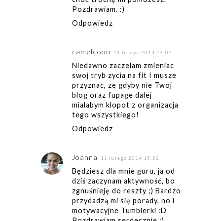
Pozdrawiam. :)
Odpowiedz
cameleoon
11 lutego 2014 13:04
Niedawno zaczelam zmieniac
swoj tryb zycia na fit I musze
przyznac, ze gdyby nie Twoj
blog oraz fupage dalej
mialabym klopot z organizacja
tego wszystkiego!
Odpowiedz
Joanna
11 lutego 2014 15:52
Będziesz dla mnie guru, ja od
dziś zaczynam aktywność, bo
zgnuśnieję do reszty ;) Bardzo
przydadzą mi się porady, no i
motywacyjne Tumblerki :D
Pozdrawiam serdecznie :)