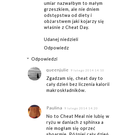
umiar nazwałbym to małym
grzeszkiem, ale nie dniem
odstępstwa od diety i
obżarstwem jaki kojarzy się
właśnie z Cheat Day.
Udanej niedzieli
Odpowiedz
Odpowiedzi
queenjulie
9 lutego 2014 14:10
Zgadzam się, cheat day to
cały dzień bez liczenia kalorii
makroskładników.
Paulina
9 lutego 2014 14:20
No to Cheat Meal nie lubię w
ryżu w daniach z sphinxa a
nie mogłam się oprzeć
shoarmie. Później cały dzień