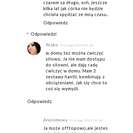
czasem za długo, ech, jeszcze
kilka lat jak córka nie będzie
chciała spędzać ze mną czasu..
Odpowiedz
Odpowiedzi
Atabe
9 lutego 2014 20:18
w domu też można ćwiczyć
siłowo, Ja nie mam dostępu
do siłowni, ale daję radę
ćwiczyć w domu. Mam 2
zestawy hantli, kombinuję z
obciążeniami. Jak się chce to
coś się wymyśli.
Odpowiedz
Anonimowy
9 lutego 2014 18:16
Ja może offtopowo,ale jesteś