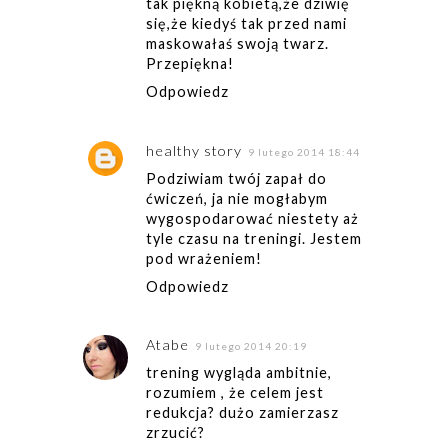
tak piękną kobietą,że dziwię
się,że kiedyś tak przed nami
maskowałaś swoją twarz.
Przepiękna!
Odpowiedz
healthy story
9 lutego 2014 18:44
Podziwiam twój zapał do
ćwiczeń, ja nie mogłabym
wygospodarować niestety aż
tyle czasu na treningi. Jestem
pod wrażeniem!
Odpowiedz
Atabe
9 lutego 2014 20:19
trening wygląda ambitnie,
rozumiem , że celem jest
redukcja? dużo zamierzasz
zrzucić?