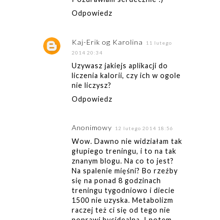
Odpowiedz
Kaj-Erik og Karolina
11 lutego
2014 20:34
Uzywasz jakiejs aplikacji do
liczenia kalorii, czy ich w ogole
nie liczysz?
Odpowiedz
Anonimowy
12 lutego 2014 18:56
Wow. Dawno nie widziałam tak
głupiego treningu, i to na tak
znanym blogu. Na co to jest?
Na spalenie mięśni? Bo rzeźby
się na ponad 8 godzinach
treningu tygodniowo i diecie
1500 nie uzyska. Metabolizm
raczej też ci się od tego nie
poprawi bycidealna. I potem