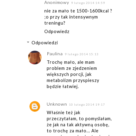
Anonimowy
9 lutego 2014 14:59
nie za mało te 1500-1600kcal ?
;o przy tak intensywnym
treningu?
Odpowiedz
Odpowiedzi
Paulina
9 lutego 2014 15:13
Trochę mało, ale mam
problem ze zjedzeniem
większych porcji, jak
metabolizm przyspieszy
będzie łatwiej.
Unknown
10 lutego 2014 19:17
Właśnie też jak
przeczytałam, to pomyślałam,
że jak na tak aktywną osobę,
to trochę za mało... Ale