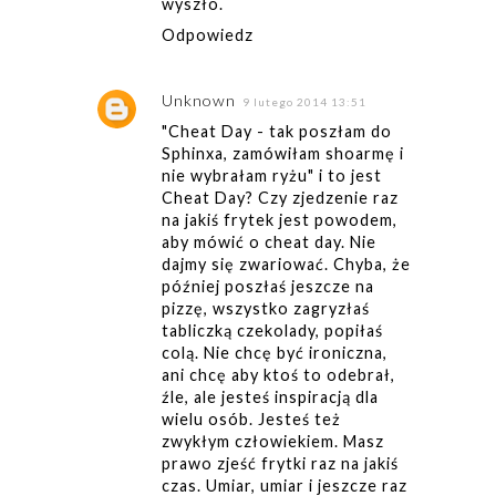
wyszło.
Odpowiedz
Unknown
9 lutego 2014 13:51
"Cheat Day - tak poszłam do
Sphinxa, zamówiłam shoarmę i
nie wybrałam ryżu" i to jest
Cheat Day? Czy zjedzenie raz
na jakiś frytek jest powodem,
aby mówić o cheat day. Nie
dajmy się zwariować. Chyba, że
później poszłaś jeszcze na
pizzę, wszystko zagryzłaś
tabliczką czekolady, popiłaś
colą. Nie chcę być ironiczna,
ani chcę aby ktoś to odebrał,
źle, ale jesteś inspiracją dla
wielu osób. Jesteś też
zwykłym człowiekiem. Masz
prawo zjeść frytki raz na jakiś
czas. Umiar, umiar i jeszcze raz