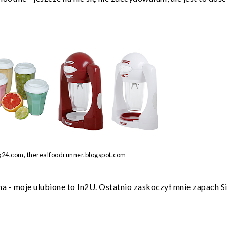
g24.com, therealfoodrunner.blogspot.com
a - moje ulubione to In2U. Ostatnio zaskoczył mnie zapach Si