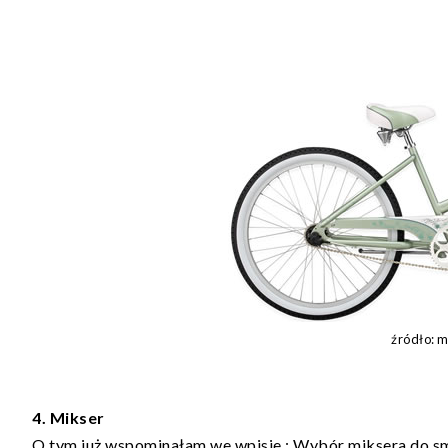
źródło: m
4. Mikser
O tym już wspominałam we wpisie :
Wybór miksera do s