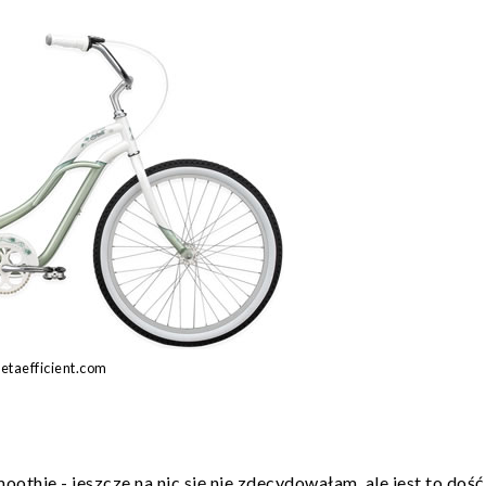
etaefficient.com
moothie
- jeszcze na nic się nie zdecydowałam, ale jest to dość