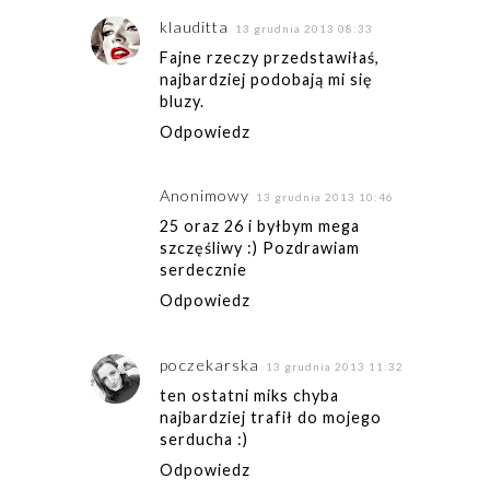
klauditta
13 grudnia 2013 08:33
Fajne rzeczy przedstawiłaś,
najbardziej podobają mi się
bluzy.
Odpowiedz
Anonimowy
13 grudnia 2013 10:46
25 oraz 26 i byłbym mega
szczęśliwy :) Pozdrawiam
serdecznie
Odpowiedz
poczekarska
13 grudnia 2013 11:32
ten ostatni miks chyba
najbardziej trafił do mojego
serducha :)
Odpowiedz