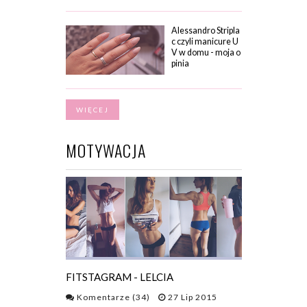
Alessandro Stripla
c czyli manicure U
V w domu - moja o
pinia
WIĘCEJ
MOTYWACJA
FITSTAGRAM - LELCIA
Komentarze (34)
27 Lip 2015