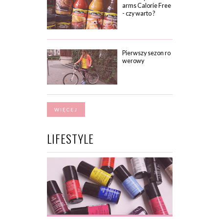
arms Calorie Free
- czy warto ?
Pierwszy sezon ro
werowy
WIĘCEJ
LIFESTYLE