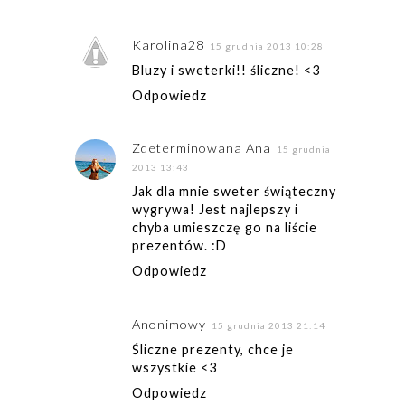
Karolina28
15 grudnia 2013 10:28
Bluzy i sweterki!! śliczne! <3
Odpowiedz
Zdeterminowana Ana
15 grudnia
2013 13:43
Jak dla mnie sweter świąteczny
wygrywa! Jest najlepszy i
chyba umieszczę go na liście
prezentów. :D
Odpowiedz
Anonimowy
15 grudnia 2013 21:14
Śliczne prezenty, chce je
wszystkie <3
Odpowiedz