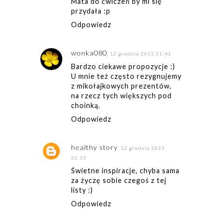
Mata do ćwiczeń by mi się
przydała :p
Odpowiedz
wonka080
12 grudnia 2013 21:41
Bardzo ciekawe propozycje :)
U mnie też często rezygnujemy
z mikołajkowych prezentów,
na rzecz tych większych pod
choinką.
Odpowiedz
healthy story
12 grudnia 2013
22:33
Świetne inspiracje, chyba sama
za życzę sobie czegoś z tej
listy :)
Odpowiedz