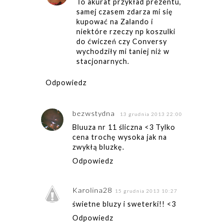
To akurat przykład prezentu,
samej czasem zdarza mi się
kupować na Zalando i
niektóre rzeczy np koszulki
do ćwiczeń czy Conversy
wychodziły mi taniej niż w
stacjonarnych.
Odpowiedz
bezwstydna
13 grudnia 2013 22:00
Bluuza nr 11 śliczna <3 Tylko
cena trochę wysoka jak na
zwykłą bluzkę.
Odpowiedz
Karolina28
15 grudnia 2013 10:27
świetne bluzy i sweterki!! <3
Odpowiedz