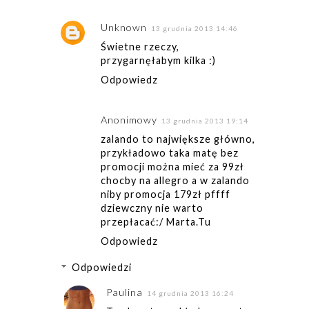
Unknown
13 grudnia 2013 14:46
Świetne rzeczy,
przygarnęłabym kilka :)
Odpowiedz
Anonimowy
13 grudnia 2013 19:14
zalando to największe główno,
przykładowo taka matę bez
promocji można mieć za 99zł
chocby na allegro a w zalando
niby promocja 179zł pffff
dziewczny nie warto
przepłacać:/ Marta.Tu
Odpowiedz
Odpowiedzi
Paulina
14 grudnia 2013 16:24