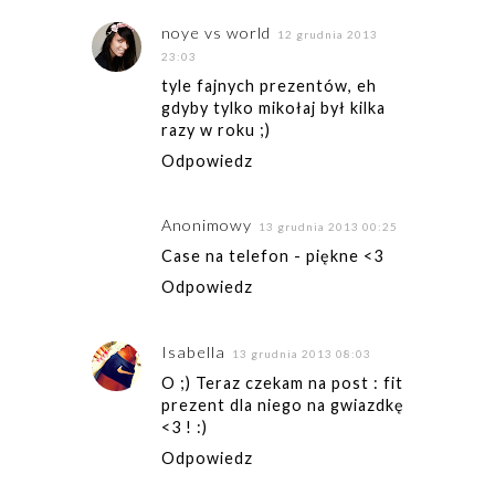
noye vs world
12 grudnia 2013
23:03
tyle fajnych prezentów, eh
gdyby tylko mikołaj był kilka
razy w roku ;)
Odpowiedz
Anonimowy
13 grudnia 2013 00:25
Case na telefon - piękne <3
Odpowiedz
Isabella
13 grudnia 2013 08:03
O ;) Teraz czekam na post : fit
prezent dla niego na gwiazdkę
<3 ! :)
Odpowiedz