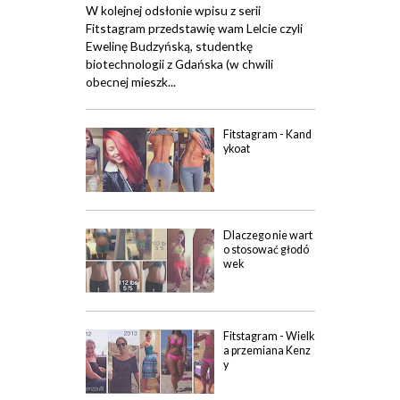
W kolejnej odsłonie wpisu z serii
Fitstagram przedstawię wam Lelcie czyli
Ewelinę Budzyńską, studentkę
biotechnologii z Gdańska (w chwili
obecnej mieszk...
Fitstagram - Kand
ykoat
Dlaczego nie wart
o stosować głodó
wek
Fitstagram - Wielk
a przemiana Kenz
y