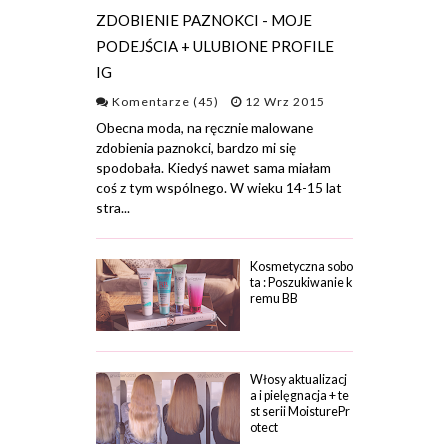
ZDOBIENIE PAZNOKCI - MOJE
PODEJŚCIA + ULUBIONE PROFILE
IG
Komentarze (45)
12 Wrz 2015
Obecna moda, na ręcznie malowane
zdobienia paznokci, bardzo mi się
spodobała. Kiedyś nawet sama miałam
coś z tym wspólnego. W wieku 14-15 lat
stra...
Kosmetyczna sobo
ta : Poszukiwanie k
remu BB
Włosy aktualizacj
a i pielęgnacja + te
st serii MoisturePr
otect