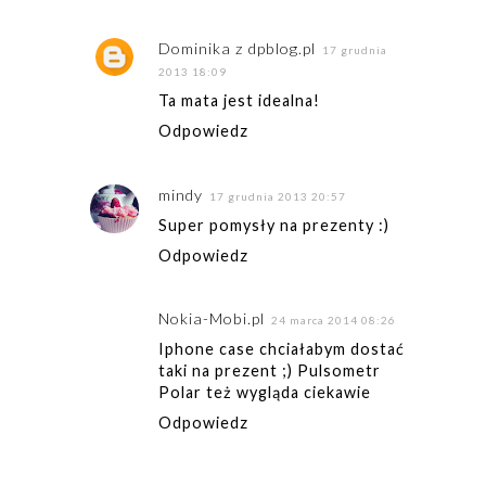
Dominika z dpblog.pl
17 grudnia
2013 18:09
Ta mata jest idealna!
Odpowiedz
mindy
17 grudnia 2013 20:57
Super pomysły na prezenty :)
Odpowiedz
Nokia-Mobi.pl
24 marca 2014 08:26
Iphone case chciałabym dostać
taki na prezent ;) Pulsometr
Polar też wygląda ciekawie
Odpowiedz