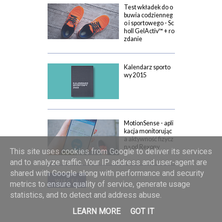
Test wkładek do o
buwia codzienneg
o i sportowego - Sc
holl GelActiv™ + ro
zdanie
Kalendarz sporto
wy 2015
MotionSense - apli
kacja monitorując
a aktywność fizycz
ną od Rexony
This site uses cookies from Google to deliver its services
and to analyze traffic. Your IP address and user-agent are
shared with Google along with performance and security
WIĘCEJ
metrics to ensure quality of service, generate usage
statistics, and to detect and address abuse.
LEARN MORE
GOT IT