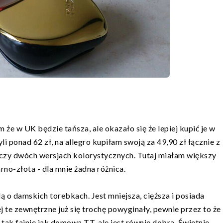
e w UK będzie tańsza, ale okazało się że lepiej kupić je w
 ponad 62 zł, na allegro kupiłam swoją za 49,90 zł łącznie z
 czy dwóch wersjach kolorystycznych. Tutaj miałam większy
no-złota - dla mnie żadna różnica.
 o damskich torebkach. Jest mniejsza, cięższa i posiada
 te zewnętrzne już się trochę powyginały, pewnie przez to że
i tak fajnie jak domowa TT, ale jest równie dobra. Świetnie