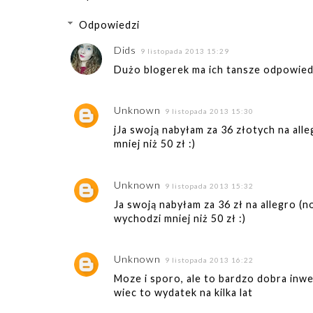
Odpowiedzi
Dids
9 listopada 2013 15:29
Dużo blogerek ma ich tansze odpowiedni
Unknown
9 listopada 2013 15:30
jJa swoją nabyłam za 36 złotych na all
mniej niż 50 zł :)
Unknown
9 listopada 2013 15:32
Ja swoją nabyłam za 36 zł na allegro (n
wychodzi mniej niż 50 zł :)
Unknown
9 listopada 2013 16:22
Moze i sporo, ale to bardzo dobra inwe
wiec to wydatek na kilka lat