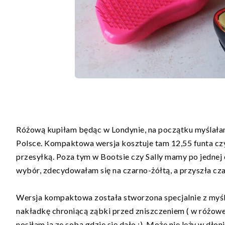
Różową kupiłam będąc w Londynie, na początku myślałam ż
Polsce. Kompaktowa wersja kosztuje tam 12,55 funta czyli
przesyłką. Poza tym w Bootsie czy Sally mamy po jednej
wybór, zdecydowałam się na czarno-żółtą, a przyszła czar
Wersja kompaktowa została stworzona specjalnie z myślą
nakładkę chroniącą ząbki przed zniszczeniem ( w różowej
nosiłam ją ze sobą gdzie się dało :) Może nie leży w dłon