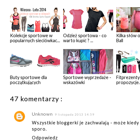
Kolekcje sportowe w
Odzież sportowa - co
Kilka słów 
popularnych sieciówkac...
warto kupić ? ...
Ball
Buty sportowe dla
Sportowe wyprzedaże -
Fitprezenty 
początkujących
wskazówki
propozycje..
47 komentarzy :
Unknown
9 listopada 2013 14:59
Wszystkie bloggerki je zachwalają - może kiedy 
sporo.
Odpowiedz