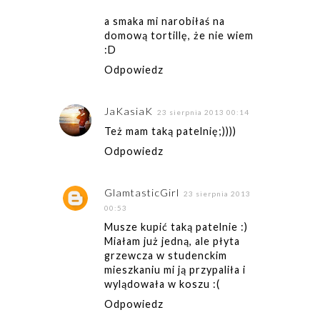
a smaka mi narobiłaś na
domową tortillę, że nie wiem
:D
Odpowiedz
JaKasiaK
23 sierpnia 2013 00:14
Też mam taką patelnię;))))
Odpowiedz
GlamtasticGirl
23 sierpnia 2013
00:53
Musze kupić taką patelnie :)
Miałam już jedną, ale płyta
grzewcza w studenckim
mieszkaniu mi ją przypaliła i
wylądowała w koszu :(
Odpowiedz