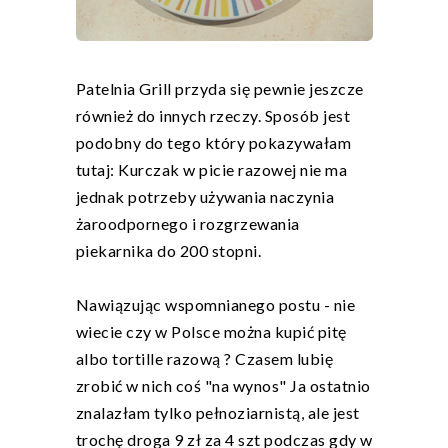
Patelnia Grill przyda się pewnie jeszcze
również do innych rzeczy. Sposób jest
podobny do tego który pokazywałam
tutaj:
Kurczak w picie razowej
nie ma
jednak potrzeby używania naczynia
żaroodpornego i rozgrzewania
piekarnika do 200 stopni.
Nawiązując wspomnianego postu - nie
wiecie czy w Polsce można kupić pitę
albo tortille razową ? Czasem lubię
zrobić w nich coś "na wynos" Ja ostatnio
znalazłam tylko pełnoziarnistą, ale jest
trochę droga 9 zł za 4 szt podczas gdy w