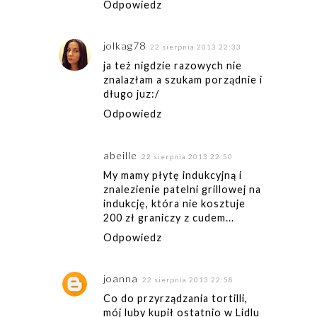
Odpowiedz
jolkag78
22 sierpnia 2013 22:33
ja też nigdzie razowych nie
znalazłam a szukam porządnie i
długo juz:/
Odpowiedz
abeille
22 sierpnia 2013 22:50
My mamy płytę indukcyjną i
znalezienie patelni grillowej na
indukcję, która nie kosztuje
200 zł graniczy z cudem...
Odpowiedz
joanna
22 sierpnia 2013 22:58
Co do przyrządzania tortilli,
mój luby kupił ostatnio w Lidlu