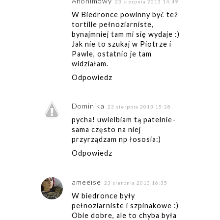
Anonimowy
23 sierpnia 2013 14:49
W Biedronce powinny być też
tortille pełnoziarniste,
bynajmniej tam mi się wydaje :)
Jak nie to szukaj w Piotrze i
Pawle, ostatnio je tam
widziałam.
Odpowiedz
Dominika
23 sierpnia 2013 15:28
pycha! uwielbiam tą patelnie-
sama często na niej
przyrządzam np łososia:)
Odpowiedz
ameeise
23 sierpnia 2013 16:35
W biedronce były
pełnoziarniste i szpinakowe :)
Obie dobre, ale to chyba była