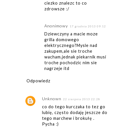
ciezko znalezc to co
zdrowsze :/
Anonimowy
17 grudnia 2013 09:12
Dziewczyny a macie moze
grilla domowego
elektrycznego?Mysle nad
zakupem,ale sie troche
wacham.jednak piekarnik musi
troche pochodzic nim sie
nagrzeje itd
Odpowiedz
Unknown
22 sierpnia 2013 22:28
co do tego kurczaka to tez go
lubię, często dodaję jeszcze do
tego marchew i brokułę .
Pycha :)