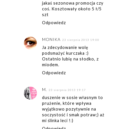
jakaś sezonowa promocja czy
coś. Kosztowały około 5 ł/5
szt
Odpowiedz
MONIKA
23 sierpnia 2013 19:00
Ja zdecydowanie wolę
podsmażyć kurczaka :)
Ostatnio lubię na słodko, z
miodem.
Odpowiedz
M.
23 sierpnia 2013 19:17
duszenie w sosie własnym to
prużenie, które wpływa
wyjątkowo pozytywnie na
soczystość i smak potraw;) aż
mi ślinka leci !:)
Odpowiedz