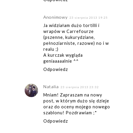
Anonimowy
23 sierpnia 2013 19:25
Ja widziałam dużo tortilli i
wrapów w Carrefourze
(pszenne, kukurydziane,
pełnoziarniste, razowe) no i w
realu ;)
A kurczak wygląda
geniaaaaalnie ^^
Odpowiedz
Natalia
23 sierpnia 2013 23:32
Mniam! Zapraszam na nowy
post, w którym dużo się dzieje
oraz do oceny mojego nowego
szablonu! Pozdrawiam ;*
Odpowiedz