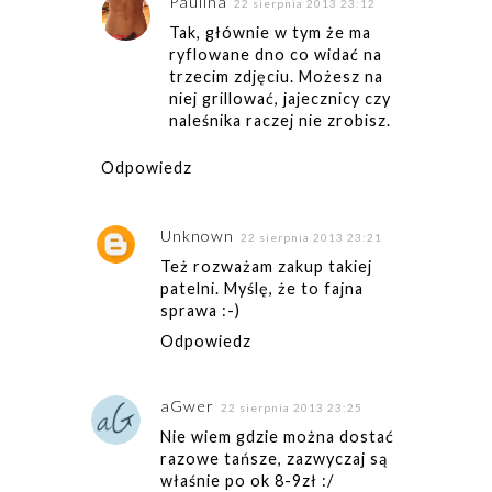
Paulina
22 sierpnia 2013 23:12
Tak, głównie w tym że ma
ryflowane dno co widać na
trzecim zdjęciu. Możesz na
niej grillować, jajecznicy czy
naleśnika raczej nie zrobisz.
Odpowiedz
Unknown
22 sierpnia 2013 23:21
Też rozważam zakup takiej
patelni. Myślę, że to fajna
sprawa :-)
Odpowiedz
aGwer
22 sierpnia 2013 23:25
Nie wiem gdzie można dostać
razowe tańsze, zazwyczaj są
właśnie po ok 8-9zł :/