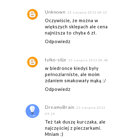
Unknown
23 sierpnia 2013 08:32
Oczywiście, że można w
większych sklepach ale cena
najniższa to chyba 6 zł.
Odpowiedz
tylko-silje
23 sierpnia 2013 08:48
w biedronce kiedyś były
pełnoziarniste, ale moim
zdaniem smakowały mąką :/
Odpowiedz
DreamyBrain
23 sierpnia 2013
09:14
Też tak duszę kurczaka, ale
najczęściej z pieczarkami.
Mniam :)