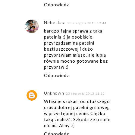
Odpowiedz
Nebeskaa
23 sierpnia 2013 09:44
bardzo fajna sprawa z taką
patelnią :) ja osobiście
przyrządzam na patelni
beztłuszczowej i dużo
przyprawiam mięso, ale lubię
równie mocno gotowane bez
przypraw ;)
Odpowiedz
Unknown
23 sierpnia 2013 11:10
Właśnie szukam od dłuższego
czasu dobrej patelni grillowej,
w przystępnej cenie. Ciężko
taką znaleźć. Szkoda że u mnie
nie ma Almy :(
Odpowiedz