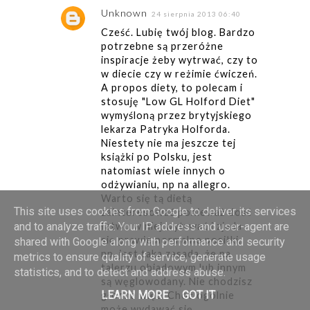
Unknown
24 sierpnia 2013 06:40
Cześć. Lubię twój blog. Bardzo
potrzebne są przeróżne
inspiracje żeby wytrwać, czy to
w diecie czy w reżimie ćwiczeń.
A propos diety, to polecam i
stosuję "Low GL Holford Diet"
wymyśloną przez brytyjskiego
lekarza Patryka Holforda.
Niestety nie ma jeszcze tej
książki po Polsku, jest
natomiast wiele innych o
odżywianiu, np na allegro.
Warto się tą dietą
This site uses cookies from Google to deliver its services
zainteresować ponieważ dość
łatwo w niej wytrwać i zjada
and to analyze traffic. Your IP address and user-agent are
się prawie normalne posiłki,
shared with Google along with performance and security
np. jest taka zasada, że na
metrics to ensure quality of service, generate usage
talerzu obiadowym lub innym
statistics, and to detect and address abuse.
są węglowodany. Nie chodzisz
LEARN MORE
GOT IT
głodna więc. Choć ogólnie
może wydawać się