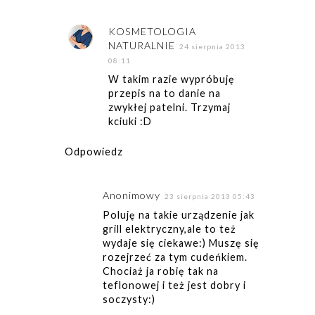
KOSMETOLOGIA
NATURALNIE
24 sierpnia 2013
08:11
W takim razie wypróbuję
przepis na to danie na
zwykłej patelni. Trzymaj
kciuki :D
Odpowiedz
Anonimowy
23 sierpnia 2013 05:43
Poluję na takie urządzenie jak
grill elektryczny,ale to też
wydaje się ciekawe:) Muszę się
rozejrzeć za tym cudeńkiem.
Chociaż ja robię tak na
teflonowej i też jest dobry i
soczysty:)