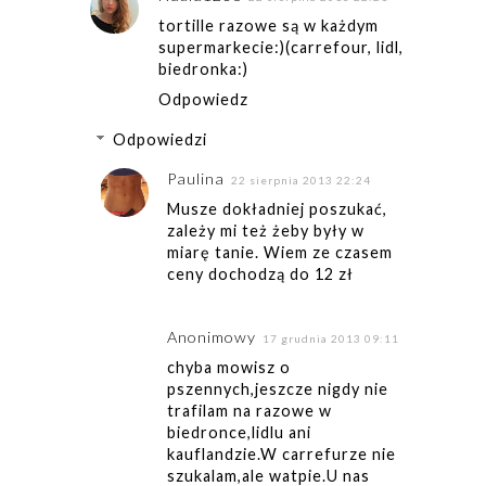
tortille razowe są w każdym
supermarkecie:)(carrefour, lidl,
biedronka:)
Odpowiedz
Odpowiedzi
Paulina
22 sierpnia 2013 22:24
Musze dokładniej poszukać,
zależy mi też żeby były w
miarę tanie. Wiem ze czasem
ceny dochodzą do 12 zł
Anonimowy
17 grudnia 2013 09:11
chyba mowisz o
pszennych,jeszcze nigdy nie
trafilam na razowe w
biedronce,lidlu ani
kauflandzie.W carrefurze nie
szukalam,ale watpie.U nas