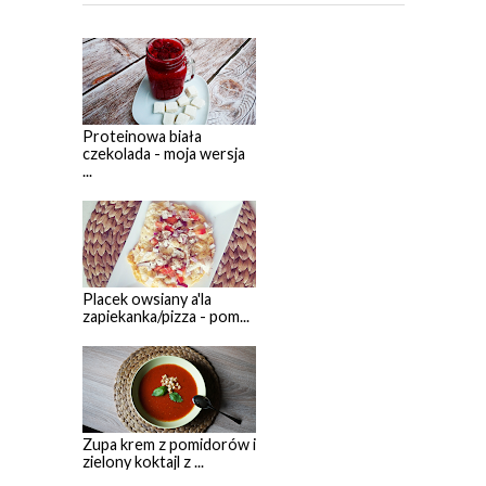
Proteinowa biała
czekolada - moja wersja
...
Placek owsiany a'la
zapiekanka/pizza - pom...
Zupa krem z pomidorów i
zielony koktajl z ...