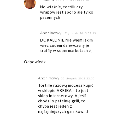
22 sierpnia 2013 22:40
No właśnie, tortilli czy
wrapów jest sporo ale tylko
pszennych
Anonimowy
17 grudnia 2013 09:13
DOKALDNIE.Nie wiem jakim
wiec cudem dziewczyny je
trafily w supermarketach :(
Odpowiedz
Anonimowy
22 sierpnia 2013 22:30
Tortille razową możesz kupić
w sklepie ARRIBA - to jest
sklep internetowy. A jeśli
chodzi o patelnię grill, to
chyba jest jeden z
najfajniejszych garnków. :)