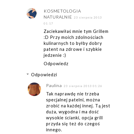
KOSMETOLOGIA
NATURALNIE
23 sierpnia 2013
01:17
Zaciekawiłaś mnie tym Grillem
:D Przy moich zdolnościach
kulinarnych to byłby dobry
patent na zdrowe i szybkie
jedzenie :)
Odpowiedz
Odpowiedzi
Paulina
23 sierpnia 2013 01:26
Tak naprawdę nie trzeba
specjalnej patelni, można
zrobić na każdej innej. Tą jest
duża, wygodna i ma dość
wysokie ścianki, opcja grill
przyda się też do czegoś
innego.