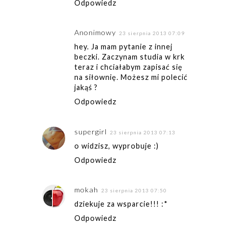
Odpowiedz
Anonimowy
23 sierpnia 2013 07:09
hey. Ja mam pytanie z innej
beczki. Zaczynam studia w krk
teraz i chciałabym zapisać się
na siłownię. Możesz mi polecić
jakąś ?
Odpowiedz
supergirl
23 sierpnia 2013 07:13
o widzisz, wyprobuje :)
Odpowiedz
mokah
23 sierpnia 2013 07:50
dziekuje za wsparcie!!! :*
Odpowiedz