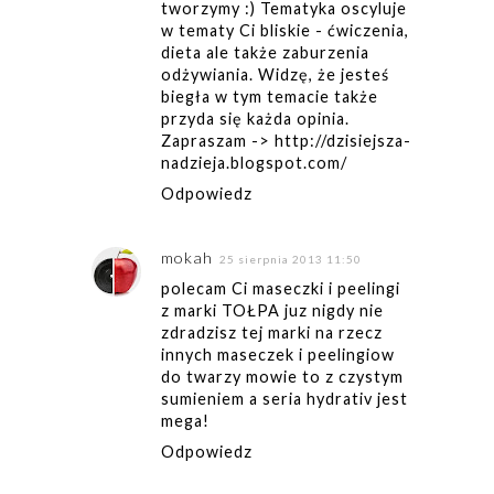
tworzymy :) Tematyka oscyluje
w tematy Ci bliskie - ćwiczenia,
dieta ale także zaburzenia
odżywiania. Widzę, że jesteś
biegła w tym temacie także
przyda się każda opinia.
Zapraszam -> http://dzisiejsza-
nadzieja.blogspot.com/
Odpowiedz
mokah
25 sierpnia 2013 11:50
polecam Ci maseczki i peelingi
z marki TOŁPA juz nigdy nie
zdradzisz tej marki na rzecz
innych maseczek i peelingiow
do twarzy mowie to z czystym
sumieniem a seria hydrativ jest
mega!
Odpowiedz