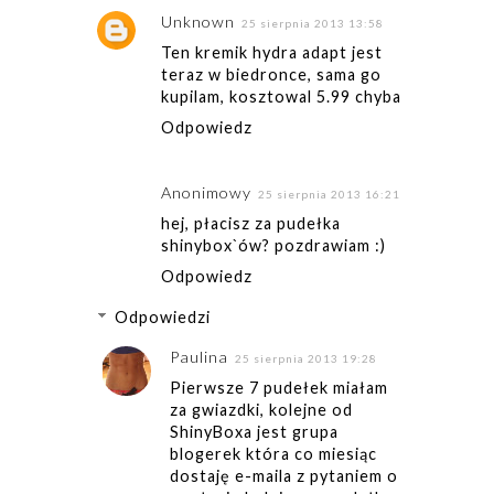
Unknown
25 sierpnia 2013 13:58
Ten kremik hydra adapt jest
teraz w biedronce, sama go
kupilam, kosztowal 5.99 chyba
Odpowiedz
Anonimowy
25 sierpnia 2013 16:21
hej, płacisz za pudełka
shinybox`ów? pozdrawiam :)
Odpowiedz
Odpowiedzi
Paulina
25 sierpnia 2013 19:28
Pierwsze 7 pudełek miałam
za gwiazdki, kolejne od
ShinyBoxa jest grupa
blogerek która co miesiąc
dostaję e-maila z pytaniem o