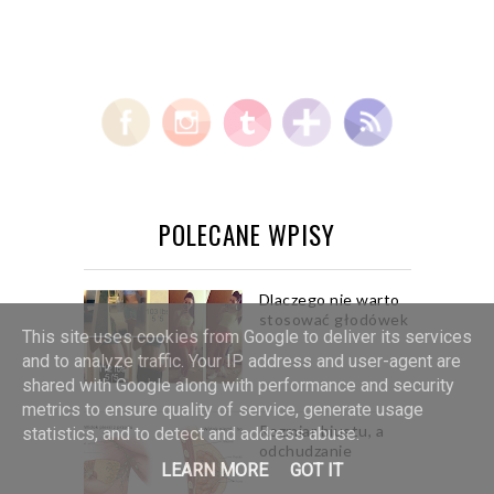
POLECANE WPISY
Dlaczego nie warto
stosować głodówek
This site uses cookies from Google to deliver its services
and to analyze traffic. Your IP address and user-agent are
shared with Google along with performance and security
metrics to ensure quality of service, generate usage
Rozmiar biustu, a
statistics, and to detect and address abuse.
odchudzanie
LEARN MORE
GOT IT