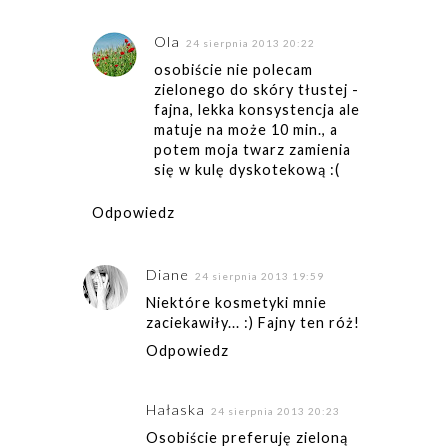
Ola
24 sierpnia 2013 20:22
osobiście nie polecam
zielonego do skóry tłustej -
fajna, lekka konsystencja ale
matuje na może 10 min., a
potem moja twarz zamienia
się w kulę dyskotekową :(
Odpowiedz
Diane
24 sierpnia 2013 19:59
Niektóre kosmetyki mnie
zaciekawiły... :) Fajny ten róż!
Odpowiedz
Hałaska
24 sierpnia 2013 20:23
Osobiście preferuję zieloną