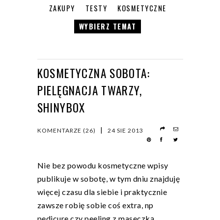
ZAKUPY
TESTY
KOSMETYCZNE
WYBIERZ TEMAT
KOSMETYCZNA SOBOTA:
PIELĘGNACJA TWARZY,
SHINYBOX
|
KOMENTARZE (26)
24 SIE 2013
Nie bez powodu kosmetyczne wpisy
publikuje w sobotę, w tym dniu znajduję
więcej czasu dla siebie i praktycznie
zawsze robię sobie coś extra, np
pedicure czy peeling z maseczką.