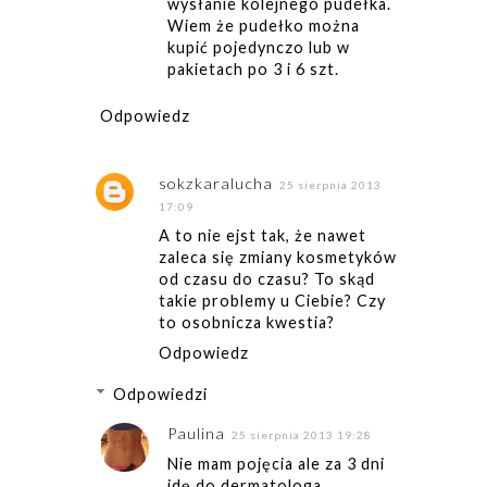
wysłanie kolejnego pudełka.
Wiem że pudełko można
kupić pojedynczo lub w
pakietach po 3 i 6 szt.
Odpowiedz
sokzkaralucha
25 sierpnia 2013
17:09
A to nie ejst tak, że nawet
zaleca się zmiany kosmetyków
od czasu do czasu? To skąd
takie problemy u Ciebie? Czy
to osobnicza kwestia?
Odpowiedz
Odpowiedzi
Paulina
25 sierpnia 2013 19:28
Nie mam pojęcia ale za 3 dni
idę do dermatologa