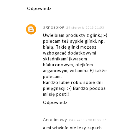
Odpowiedz
agnesblog
24 sierpnia 2013 21:53
Uwielbiam produkty z glinką:-)
polecam też sypkie glinki, np.
białą. Takie glinki możesz
wzbogacać dodatkowymi
składnikami (kwasem
hialuronowym, olejkiem
arganowym, witamina E) także
polecam.
Bardzo lubie robić sobie dni
pielęgnacji :-) Bardzo podoba
mi się post!!
Odpowiedz
Anonimowy
24 sierpnia 2013 22:31
a mi właśnie nie lezy zapach