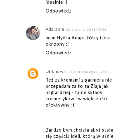
idealnie :)
Odpowiedz
Adziaem
25 sierpnia 2013 09:58
mam Hydra Adapt żółty i jest
okropny :(
Odpowiedz
Unknown
25 sierpnia 2013 10:50
Też za kremami z garniera nie
przepadam za to za Ziaja jak
najbardziej - fajne składy
kosmetyków i w większości
efektywne :))
Bardzo bym chciała abyś stała
się częścią ideii, którą właśnie