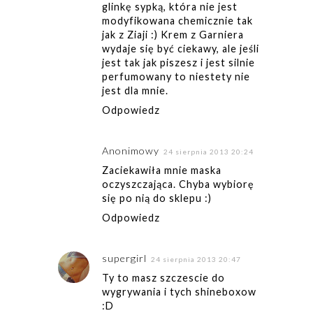
glinkę sypką, która nie jest
modyfikowana chemicznie tak
jak z Ziaji :) Krem z Garniera
wydaje się być ciekawy, ale jeśli
jest tak jak piszesz i jest silnie
perfumowany to niestety nie
jest dla mnie.
Odpowiedz
Anonimowy
24 sierpnia 2013 20:24
Zaciekawiła mnie maska
oczyszczająca. Chyba wybiorę
się po nią do sklepu :)
Odpowiedz
supergirl
24 sierpnia 2013 20:47
Ty to masz szczescie do
wygrywania i tych shineboxow
:D