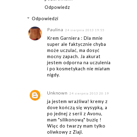
Odpowiedz
Odpowiedzi
Paulina
24 sierpnia 2013 19:55
Krem Garniera : Dla mnie
super ale faktycznie chyba
może uczulać, ma dosyć
mocny zapach. Ja akurat
jestem odporna na uczulenia
i po kosmetykach nie miałam
nigdy.
Unknown
24 sierpnia 2013 20:19
ja jestem wrażliwa! kremy z
dove kończą się wysypką, a
po jednej z serii z Avonu,
mam "silikonową" buzię !
Więc do twarzy mam tylko
oliwkowy z Ziaji.