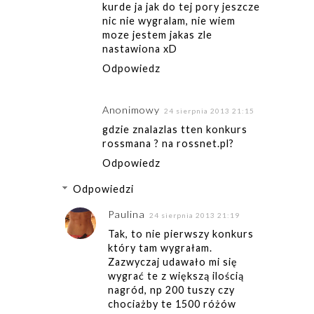
kurde ja jak do tej pory jeszcze
nic nie wygralam, nie wiem
moze jestem jakas zle
nastawiona xD
Odpowiedz
Anonimowy
24 sierpnia 2013 21:15
gdzie znalazlas tten konkurs
rossmana ? na rossnet.pl?
Odpowiedz
Odpowiedzi
Paulina
24 sierpnia 2013 21:19
Tak, to nie pierwszy konkurs
który tam wygrałam.
Zazwyczaj udawało mi się
wygrać te z większą ilością
nagród, np 200 tuszy czy
chociażby te 1500 różów