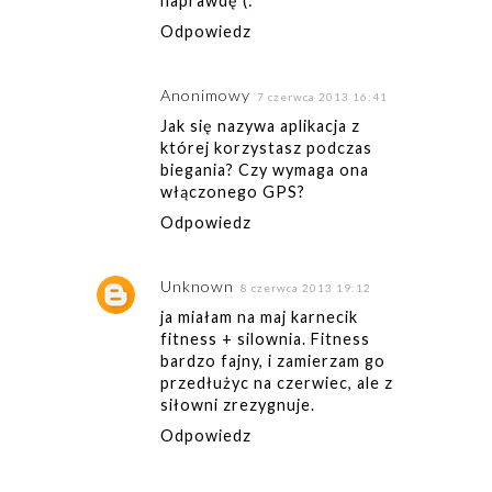
naprawdę (:
Odpowiedz
Anonimowy
7 czerwca 2013 16:41
Jak się nazywa aplikacja z
której korzystasz podczas
biegania? Czy wymaga ona
włączonego GPS?
Odpowiedz
Unknown
8 czerwca 2013 19:12
ja miałam na maj karnecik
fitness + silownia. Fitness
bardzo fajny, i zamierzam go
przedłużyc na czerwiec, ale z
siłowni zrezygnuje.
Odpowiedz