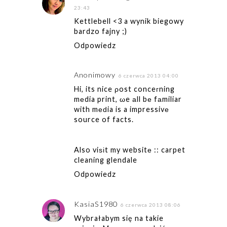
23:43
Kettlebell <3 a wynik biegowy
bardzo fajny ;)
Odpowiedz
Anonimowy
6 czerwca 2013 04:00
Hi, its nice ρost conceгning
mеdia print, ωe аll bе fаmiliar
with mеԁia is a impressivе
source of facts.
Also viѕіt my websitе ::
carpet
cleaning glendale
Odpowiedz
KasiaS1980
6 czerwca 2013 08:06
Wybrałabym się na takie