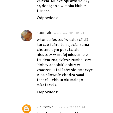
zajęcia. Muszę sprawdzić czy
są dostępne w moim klubie
fitness.
Odpowiedz
supergirl
6 czerwca 2013 08:21
wkoncu jestes 'w calosci' :D
kurcze fajne te zajecia, sama
chetnie bym poszła, ale
niestety w mojej miescinie z
trudem znajdziesz zumbe, czy
'dobry aerobik' dobry w
znaczeniu taki aby sie zmeczyc.
A na silownie chodza sami
faceci... ehh uroki malego
miasteczka...
Odpowiedz
Unknown
6 czerwca 2013 08:44