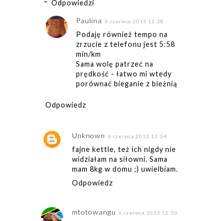
Odpowiedzi
Paulina
6 czerwca 2013 12:38
Podaję również tempo na
zrzucie z telefonu jest 5:58
min/km
Sama wolę patrzeć na
prędkość - łatwo mi wtedy
porównać bieganie z bieżnią
Odpowiedz
Unknown
6 czerwca 2013 12:34
fajne kettle, też ich nigdy nie
widziałam na siłowni. Sama
mam 8kg w domu ;) uwielbiam.
Odpowiedz
mtotowangu
6 czerwca 2013 12:50