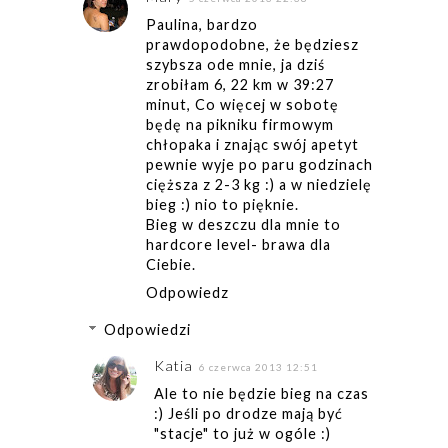
Paulina, bardzo
prawdopodobne, że będziesz
szybsza ode mnie, ja dziś
zrobiłam 6, 22 km w 39:27
minut, Co więcej w sobotę
będę na pikniku firmowym
chłopaka i znając swój apetyt
pewnie wyje po paru godzinach
cięższa z 2-3 kg :) a w niedzielę
bieg :) nio to pięknie.
Bieg w deszczu dla mnie to
hardcore level- brawa dla
Ciebie.
Odpowiedz
Odpowiedzi
Katia
6 czerwca 2013 12:51
Ale to nie będzie bieg na czas
:) Jeśli po drodze mają być
"stacje" to już w ogóle :)