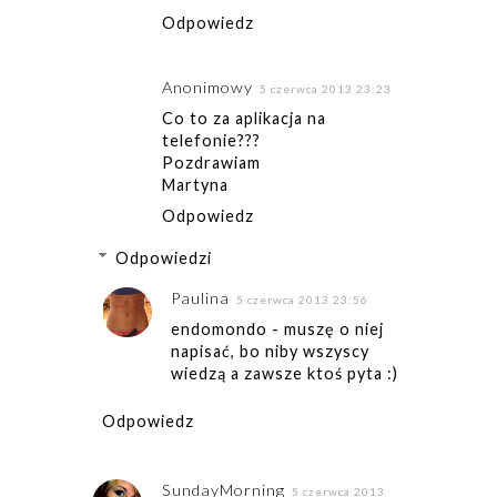
Odpowiedz
Anonimowy
5 czerwca 2013 23:23
Co to za aplikacja na
telefonie???
Pozdrawiam
Martyna
Odpowiedz
Odpowiedzi
Paulina
5 czerwca 2013 23:56
endomondo - muszę o niej
napisać, bo niby wszyscy
wiedzą a zawsze ktoś pyta :)
Odpowiedz
SundayMorning
5 czerwca 2013