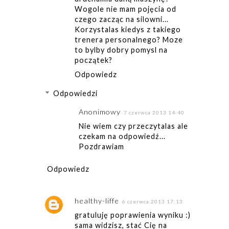
Wogole nie mam pojęcia od
czego zacząc na silowni...
Korzystalas kiedys z takiego
trenera personalnego? Moze
to bylby dobry pomysl na
początek?
Odpowiedz
Odpowiedzi
Anonimowy
7 czerwca 2013 14:40
Nie wiem czy przeczytalas ale
czekam na odpowiedź...
Pozdrawiam
Odpowiedz
healthy-liffe
6 czerwca 2013 17:13
gratuluję poprawienia wyniku :)
sama widzisz, stać Cię na