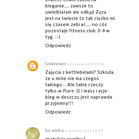
bieganie.... zawsze to
uwielbiałam ale odkąd Zuza
jest na świecie to tak ciężko mi
się czasem zebrać.... no cóż
pozostaje fitness club 3-4 w
tyg. :-)
Odpowiedz
Unknown
6 czerwca 2013 09:26
Zajęcia z kettlebelami? Szkoda,
ze u mnie nie ma czegoś
takiego... Ale takie rzeczy
tylko w Pure :)) i masz racje-
bieg w deszczu jest naprawde
przyjemny!!!
Odpowiedz
loramita
6 czerwca 2013 09:34
gratuluję wyniku:)