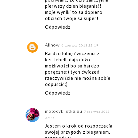
pierwszy dzien biegania!!
moje wyniki to sa dopiero
obciach twoje sa super!
Odpowiedz
Alinow
6 czerwca 2013 22:19
Bardzo lubię ćwiczenia z
kettlebell, dają dużo
możliwości bo są bardzo
poręczne:) tych ćwiczeń
rzeczywiście nie można sobie
odpuścić;)
Odpowiedz
motocyklistka.eu
7 czerwca 2013
07:45
Jestem o krok od rozpoczęcia
swojej przygody z bieganiem,