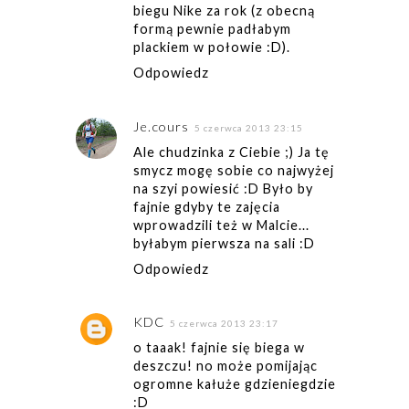
biegu Nike za rok (z obecną
formą pewnie padłabym
plackiem w połowie :D).
Odpowiedz
Je.cours
5 czerwca 2013 23:15
Ale chudzinka z Ciebie ;) Ja tę
smycz mogę sobie co najwyżej
na szyi powiesić :D Było by
fajnie gdyby te zajęcia
wprowadzili też w Malcie...
byłabym pierwsza na sali :D
Odpowiedz
KDC
5 czerwca 2013 23:17
o taaak! fajnie się biega w
deszczu! no może pomijając
ogromne kałuże gdzieniegdzie
:D