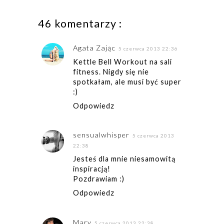
46 komentarzy :
Agata Zając
5 czerwca 2013 22:36
Kettle Bell Workout na sali
fitness. Nigdy się nie
spotkałam, ale musi być super
:)
Odpowiedz
sensualwhisper
5 czerwca 2013
22:38
Jesteś dla mnie niesamowitą
inspiracją!
Pozdrawiam :)
Odpowiedz
Mary
5 czerwca 2013 22:38