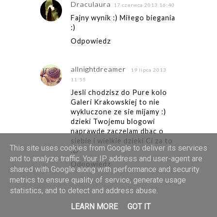
Draculaura
17 czerwca 2013 16:40
Fajny wynik :) Miłego biegania
:)
Odpowiedz
allnightdreamer
19 lipca 2013
11:55
Jesli chodzisz do Pure kolo
Galeri Krakowskiej to nie
wykluczone ze sie mijamy :)
dzieki Twojemu blogowi
naprawde zaczelam dbac o
siebie i wielkie dzieki Ci za to
This site uses cookies from Google to deliver its services
:D
and to analyze traffic. Your IP address and user-agent are
Odpowiedz
shared with Google along with performance and security
metrics to ensure quality of service, generate usage
statistics, and to detect and address abuse.
LEARN MORE
GOT IT