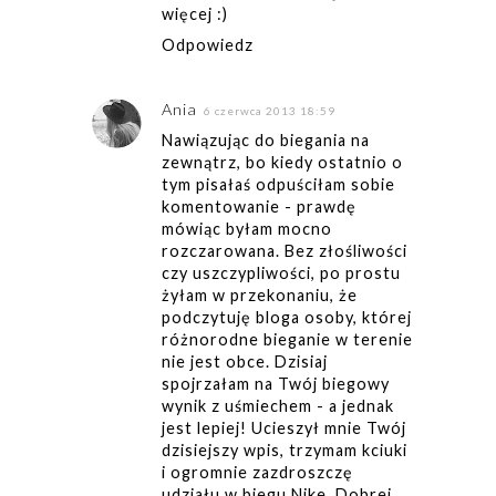
więcej :)
Odpowiedz
Ania
6 czerwca 2013 18:59
Nawiązując do biegania na
zewnątrz, bo kiedy ostatnio o
tym pisałaś odpuściłam sobie
komentowanie - prawdę
mówiąc byłam mocno
rozczarowana. Bez złośliwości
czy uszczypliwości, po prostu
żyłam w przekonaniu, że
podczytuję bloga osoby, której
różnorodne bieganie w terenie
nie jest obce. Dzisiaj
spojrzałam na Twój biegowy
wynik z uśmiechem - a jednak
jest lepiej! Ucieszył mnie Twój
dzisiejszy wpis, trzymam kciuki
i ogromnie zazdroszczę
udziału w biegu Nike. Dobrej