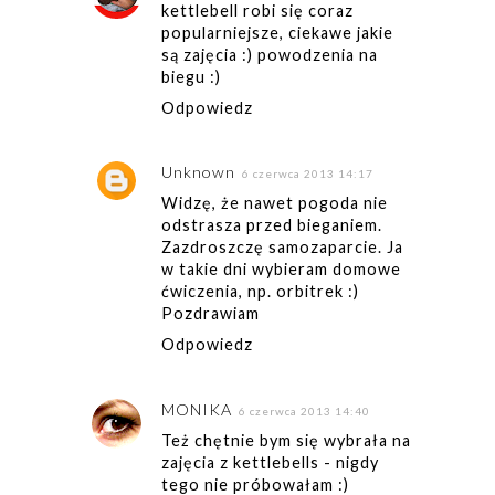
kettlebell robi się coraz
popularniejsze, ciekawe jakie
są zajęcia :) powodzenia na
biegu :)
Odpowiedz
Unknown
6 czerwca 2013 14:17
Widzę, że nawet pogoda nie
odstrasza przed bieganiem.
Zazdroszczę samozaparcie. Ja
w takie dni wybieram domowe
ćwiczenia, np. orbitrek :)
Pozdrawiam
Odpowiedz
MONIKA
6 czerwca 2013 14:40
Też chętnie bym się wybrała na
zajęcia z kettlebells - nigdy
tego nie próbowałam :)