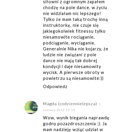
siłowni z ogromnym zapałem
chodzę na pole dance, w życiu
nie widziałam nic lepszego!
Tylko że mam taką trochę inną
instruktorkę, nie czuje się
jakiegokolwiek fitnessu tylko
niesamowite rociąganie,
podciąganie, wyciąganie.
Generalnie Nika nie kojarzy, że
ludzie nie związani z pole
dance nie mają tak dobrej
kondycji i daje niesamowity
wycisk. A pierwsze obroty w
powietrzu są niesamowite:))
Odpowiedz
Magda (codziennielepsza)
5
czerwca 2013 23:14
Wow, wynik biegania naprawdę
godny pozazdroszczenia :). Ja
mam nadzieję wziąć udział w