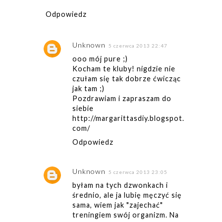
Odpowiedz
Unknown
5 czerwca 2013 22:47
ooo mój pure ;)
Kocham te kluby! nigdzie nie
czułam się tak dobrze ćwicząc
jak tam ;)
Pozdrawiam i zapraszam do
siebie
http://margarittasdiy.blogspot.
com/
Odpowiedz
Unknown
5 czerwca 2013 23:05
byłam na tych dzwonkach i
średnio, ale ja lubię męczyć się
sama, wiem jak "zajechać"
treningiem swój organizm. Na