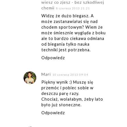
wiesz co zjesz - bez szkodliwej
chemii
8 czerwca 2013 21:21
Widzę że dużo biegasz. A
może zastanawiałaś się nad
chodem sportowym? Wiem że
może śmiesznie wygląda z boku
ale to bardzo ciekawa odmiana
od biegania tylko nauka
techniki jest potrzebna.
Odpowiedz
Mari
10 czerwca 2013 09:04
Piękny wynik :) Muszę się
przemóc i pobiec sobie w
deszczu parę razy.
Chociaż, wolałabym, żeby lato
było już słoneczne.
Odpowiedz