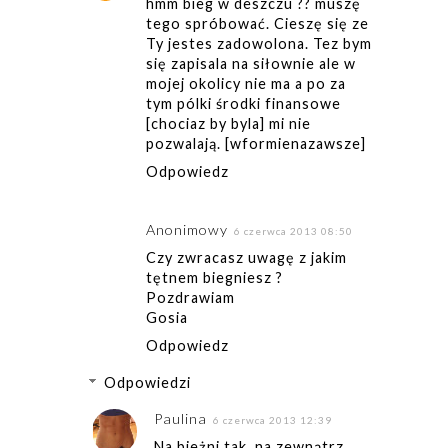
hmm bieg w deszczu ?? muszę
tego spróbować. Cieszę się ze
Ty jestes zadowolona. Tez bym
się zapisala na siłownie ale w
mojej okolicy nie ma a po za
tym pólki środki finansowe
[chociaz by byla] mi nie
pozwalają. [wformienazawsze]
Odpowiedz
Anonimowy
6 czerwca 2013 08:50
Czy zwracasz uwagę z jakim
tętnem biegniesz ?
Pozdrawiam
Gosia
Odpowiedz
Odpowiedzi
Paulina
6 czerwca 2013 12:39
Na bieżni tak, na zewnątrz