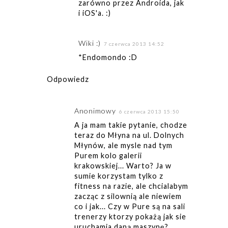
zarówno przez Androida, jak
i iOS'a. :)
Wiki :)
7 czerwca 2013 14:52
*Endomondo :D
Odpowiedz
Anonimowy
6 czerwca 2013 15:50
A ja mam takie pytanie, chodze
teraz do Młyna na ul. Dolnych
Młynów, ale mysle nad tym
Purem kolo galerii
krakowskiej... Warto? Ja w
sumie korzystam tylko z
fitness na razie, ale chcialabym
zacząc z silownią ale niewiem
co i jak... Czy w Pure są na sali
trenerzy ktorzy pokażą jak sie
uruchamia daną maszynę?