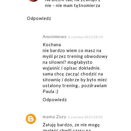
nie - nie mam tętnomierza
Odpowiedz
Anonimowy
6 czerwca 2013 08:55
Kochana
nie bardzo wiem co masz na
myśli przez trening obwodowy
na siłowni? mogłabyśto
wyjaśnić i opisac dokładnie.
sama chcę zacząć chodzić na
siłownię i dobrze by było mieć
ustalony trening.. pozdrawiam
Paula ;)
Odpowiedz
mama Zuzy
6 czerwca 2013 09:05
Żałuję bardzo, ze nie mogę
znaleźć chwili czasu na