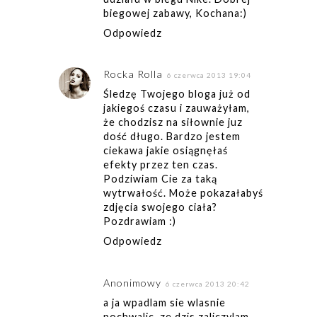
biegowej zabawy, Kochana:)
Odpowiedz
Rocka Rolla
6 czerwca 2013 19:04
Śledzę Twojego bloga już od
jakiegoś czasu i zauważyłam,
że chodzisz na siłownie juz
dość długo. Bardzo jestem
ciekawa jakie osiągnęłaś
efekty przez ten czas.
Podziwiam Cie za taką
wytrwałość. Może pokazałabyś
zdjęcia swojego ciała?
Pozdrawiam :)
Odpowiedz
Anonimowy
6 czerwca 2013 20:42
a ja wpadlam sie wlasnie
pochwalic, ze dzis zaliczylam