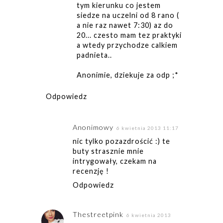
tym kierunku co jestem
siedze na uczelni od 8 rano (
a nie raz nawet 7:30) az do
20... czesto mam tez praktyki
a wtedy przychodze calkiem
padnieta..
Anonimie, dziekuje za odp ;*
Odpowiedz
Anonimowy
6 kwietnia 2013 11:17
nic tylko pozazdrościć :) te
buty strasznie mnie
intrygowały, czekam na
recenzję !
Odpowiedz
Thestreetpink
6 kwietnia 2013