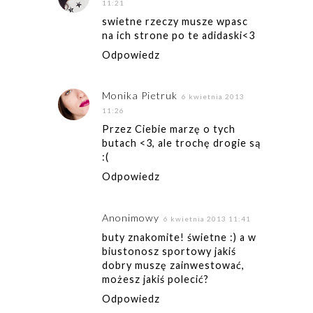
11:21
swietne rzeczy musze wpasc
na ich strone po te adidaski<3
Odpowiedz
Monika Pietruk
6 kwietnia 2013
11:26
Przez Ciebie marzę o tych
butach <3, ale trochę drogie są
:(
Odpowiedz
Anonimowy
6 kwietnia 2013 11:41
buty znakomite! świetne :) a w
biustonosz sportowy jakiś
dobry muszę zainwestować,
możesz jakiś polecić?
Odpowiedz