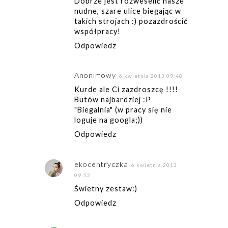
Dobrze jest rozweselić nasze
nudne, szare ulice biegając w
takich strojach :) pozazdrościć
współpracy!
Odpowiedz
Anonimowy
6 kwietnia 2013 09:48
Kurde ale Ci zazdroszcę !!!!
Butów najbardziej :P
"Biegalnia" (w pracy się nie
loguje na googla;))
Odpowiedz
ekocentryczka
6 kwietnia 2013
09:52
Świetny zestaw:)
Odpowiedz