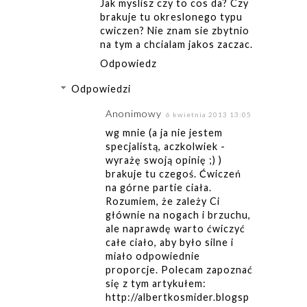
Jak myslisz czy to cos da? Czy
brakuje tu okreslonego typu
cwiczen? Nie znam sie zbytnio
na tym a chcialam jakos zaczac.
Odpowiedz
Odpowiedzi
Anonimowy
6 kwietnia 2013 13:05
wg mnie (a ja nie jestem
specjalistą, aczkolwiek -
wyrażę swoją opinię ;) )
brakuje tu czegoś. Ćwiczeń
na górne partie ciała.
Rozumiem, że zależy Ci
głównie na nogach i brzuchu,
ale naprawdę warto ćwiczyć
całe ciało, aby było silne i
miało odpowiednie
proporcje. Polecam zapoznać
się z tym artykułem:
http://albertkosmider.blogsp