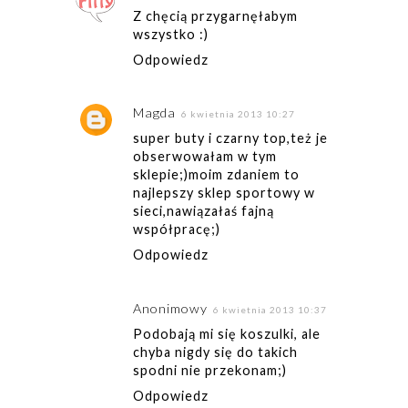
Z chęcią przygarnęłabym
wszystko :)
Odpowiedz
Magda
6 kwietnia 2013 10:27
super buty i czarny top,też je
obserwowałam w tym
sklepie;)moim zdaniem to
najlepszy sklep sportowy w
sieci,nawiązałaś fajną
współpracę;)
Odpowiedz
Anonimowy
6 kwietnia 2013 10:37
Podobają mi się koszulki, ale
chyba nigdy się do takich
spodni nie przekonam;)
Odpowiedz