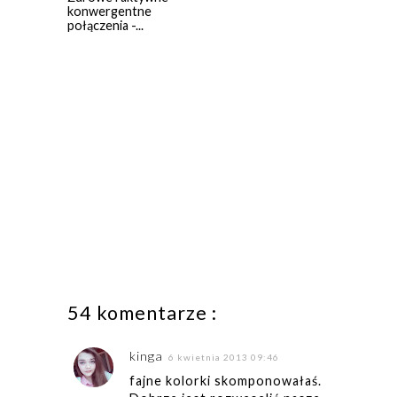
konwergentne
połączenia -...
54 komentarze :
kinga
6 kwietnia 2013 09:46
fajne kolorki skomponowałaś.