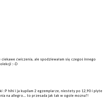
e ciekawe ćwiczenia, ale spodziewałam się czegoś innego
olekcji :-D
 :P hihi i ja kupilam 2 egzemplarze, niestety po 12,90 i plyte
a na allegro... to przesada jak tak w ogole mozna?!