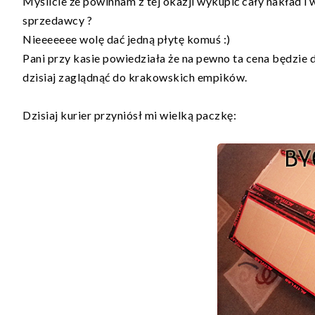
Myślicie że powinnam z tej okazji wykupić cały nakład i w
sprzedawcy ?
Nieeeeeee wolę dać jedną płytę komuś :)
Pani przy kasie powiedziała że na pewno ta cena będzie d
dzisiaj zaglądnąć do krakowskich empików.
Dzisiaj kurier przyniósł mi wielką paczkę: