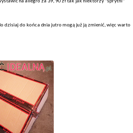
ystawić na allegro za 39, 90 zł tak jak niektórzy "sprytni"
o dzisiaj do końca dnia jutro mogą już ją zmienić, więc warto