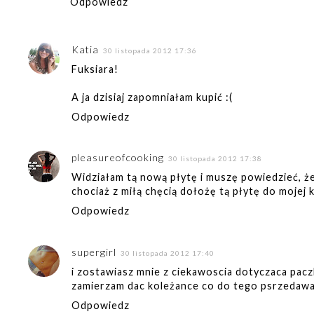
Odpowiedz
Katia
30 listopada 2012 17:36
Fuksiara!
A ja dzisiaj zapomniałam kupić :(
Odpowiedz
pleasureofcooking
30 listopada 2012 17:38
Widziałam tą nową płytę i muszę powiedzieć, ż
chociaż z miłą chęcią dołożę tą płytę do mojej k
Odpowiedz
supergirl
30 listopada 2012 17:40
i zostawiasz mnie z ciekawoscia dotyczaca paczki
zamierzam dac koleżance co do tego psrzedawani
Odpowiedz