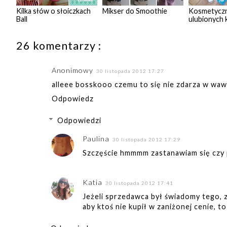
Kilka słów o słoiczkach
Mikser do Smoothie
Kosmetyczn
Ball
ulubionych 
26 komentarzy :
Anonimowy
30 listopada 2012 17:27
alleee bosskooo czemu to się nie zdarza w waw!!
Odpowiedz
Odpowiedzi
Paulina
30 listopada 2012 17:29
Szczęście hmmmm zastanawiam się czy
Katia
30 listopada 2012 17:41
Jeżeli sprzedawca był świadomy tego, z
aby ktoś nie kupił w zaniżonej cenie, t