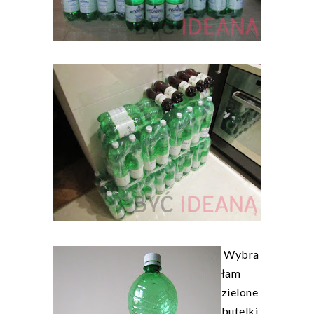
Wybra
łam
zielone
butelki