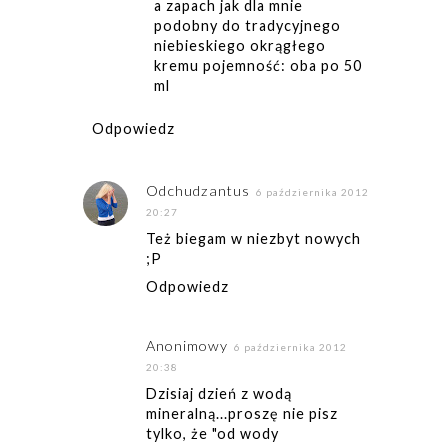
a zapach jak dla mnie
podobny do tradycyjnego
niebieskiego okrągłego
kremu pojemność: oba po 50
ml
Odpowiedz
Odchudzantus
6 października 2012
20:27
Też biegam w niezbyt nowych
;P
Odpowiedz
Anonimowy
6 października 2012
20:38
Dzisiaj dzień z wodą
mineralną...proszę nie pisz
tylko, że "od wody