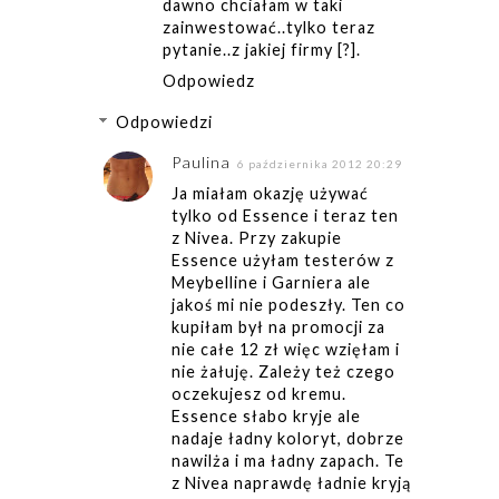
dawno chciałam w taki
zainwestować..tylko teraz
pytanie..z jakiej firmy [?].
Odpowiedz
Odpowiedzi
Paulina
6 października 2012 20:29
Ja miałam okazję używać
tylko od Essence i teraz ten
z Nivea. Przy zakupie
Essence użyłam testerów z
Meybelline i Garniera ale
jakoś mi nie podeszły. Ten co
kupiłam był na promocji za
nie całe 12 zł więc wzięłam i
nie żałuję. Zależy też czego
oczekujesz od kremu.
Essence słabo kryje ale
nadaje ładny koloryt, dobrze
nawilża i ma ładny zapach. Te
z Nivea naprawdę ładnie kryją