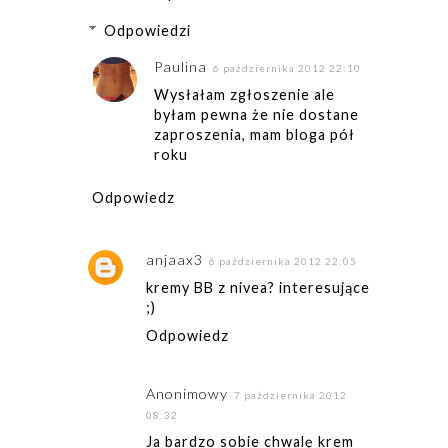
Odpowiedzi
Paulina
6 października 2012 22:10
Wysłałam zgłoszenie ale
byłam pewna że nie dostane
zaproszenia, mam bloga pół
roku
Odpowiedz
anjaax3
6 października 2012 22:05
kremy BB z nivea? interesujące
;)
Odpowiedz
Anonimowy
7 października 2012
08:32
Ja bardzo sobie chwalę krem