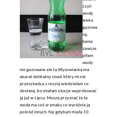
czyli
wodę
lekko
gazowa
ną.
Sama
zawsze
piłam
wody
nie gazowane ale ta Wysowianka ma
akurat delikatny smak który mi nie
przeszkadza z resztą wiedziałam co
dostanę, bo miałam okazje wypróbować
ją już w Lipcu. Muszę przyznać że ta
woda ma coś w smaku co wyróżnia ją
pośród innych. Np gdybym miała 10