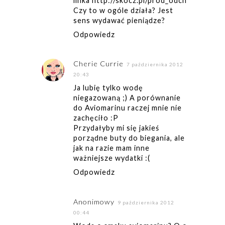
linka http://skocz.pl/prod_odch
Czy to w ogóle działa? Jest
sens wydawać pieniądze?
Odpowiedz
Cherie Currie
7 października 2012
20:43
Ja lubię tylko wodę
niegazowaną ;) A porównanie
do Aviomarinu raczej mnie nie
zachęciło :P
Przydałyby mi się jakieś
porządne buty do biegania, ale
jak na razie mam inne
ważniejsze wydatki :(
Odpowiedz
Anonimowy
9 października 2012
00:44