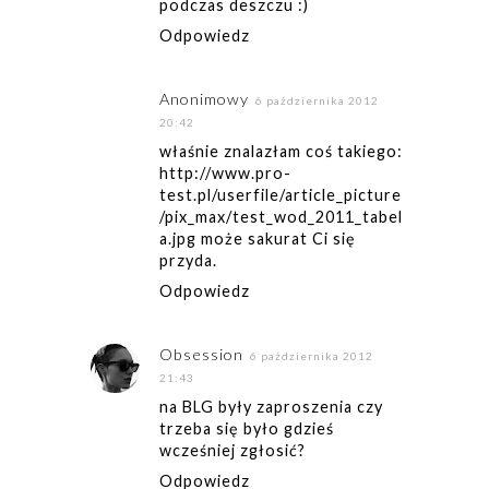
podczas deszczu :)
Odpowiedz
Anonimowy
6 października 2012
20:42
właśnie znalazłam coś takiego:
http://www.pro-
test.pl/userfile/article_picture
/pix_max/test_wod_2011_tabel
a.jpg może sakurat Ci się
przyda.
Odpowiedz
Obsession
6 października 2012
21:43
na BLG były zaproszenia czy
trzeba się było gdzieś
wcześniej zgłosić?
Odpowiedz