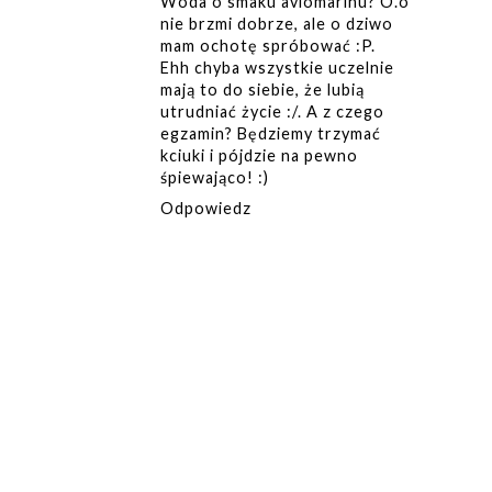
Woda o smaku aviomarinu? O.o
nie brzmi dobrze, ale o dziwo
mam ochotę spróbować :P.
Ehh chyba wszystkie uczelnie
mają to do siebie, że lubią
utrudniać życie :/. A z czego
egzamin? Będziemy trzymać
kciuki i pójdzie na pewno
śpiewająco! :)
Odpowiedz