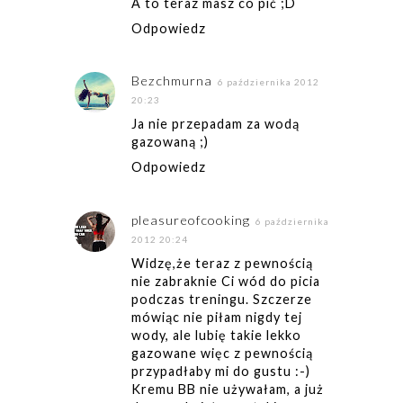
A to teraz masz co pić ;D
Odpowiedz
Bezchmurna
6 października 2012
20:23
Ja nie przepadam za wodą
gazowaną ;)
Odpowiedz
pleasureofcooking
6 października
2012 20:24
Widzę,że teraz z pewnością
nie zabraknie Ci wód do picia
podczas treningu. Szczerze
mówiąc nie piłam nigdy tej
wody, ale lubię takie lekko
gazowane więc z pewnością
przypadłaby mi do gustu :-)
Kremu BB nie używałam, a już