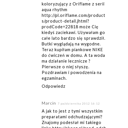
koloryzujący z Oriflame z serii
aqua rhythm
http://pl.oriflame.com/product
s/product-detail.jhtml?
prodCode=22818 może Cię
kiedyś zaciekawi. Używałam go
całe lato bardzo się sprawdził.
Butki wyglądają na wygodne.
Teraz kupiłam piankowe NIKE
do ćwiczeń w domu. A ta woda
ma działanie lecznicze ?
Pierwsze o niej słyszę.
Pozdrawiam i powodzenia na
egzaminach.
Odpowiedz
Marcin
7 października 2012 16:12
A jak to jest z tymi wszystkim
preparatami odchudzającymi?
Znajomy podesłał mi takiego