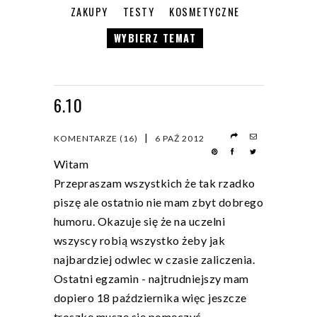
ZAKUPY
TESTY
KOSMETYCZNE
WYBIERZ TEMAT
6.10
|
KOMENTARZE (16)
6 PAŹ 2012
Witam
Przepraszam wszystkich że tak rzadko
piszę ale ostatnio nie mam zbyt dobrego
humoru. Okazuje się że na uczelni
wszyscy robią wszystko żeby jak
najbardziej odwlec w czasie zaliczenia.
Ostatni egzamin - najtrudniejszy mam
dopiero 18 października więc jeszcze
troszkę muszę się pomęczyć.