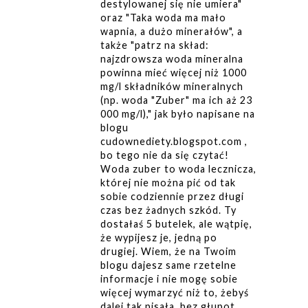
destylowanej się nie umiera"
oraz "Taka woda ma mało
wapnia, a dużo minerałów", a
także "patrz na skład:
najzdrowsza woda mineralna
powinna mieć więcej niż 1000
mg/l składników mineralnych
(np. woda "Zuber" ma ich aż 23
000 mg/l)," jak było napisane na
blogu
cudownediety.blogspot.com ,
bo tego nie da się czytać!
Woda zuber to woda lecznicza,
której nie można pić od tak
sobie codziennie przez długi
czas bez żadnych szkód. Ty
dostałaś 5 butelek, ale wątpię,
że wypijesz je, jedną po
drugiej. Wiem, że na Twoim
blogu dajesz same rzetelne
informacje i nie mogę sobie
więcej wymarzyć niż to, żebyś
dalej tak pisała, bez głupot,