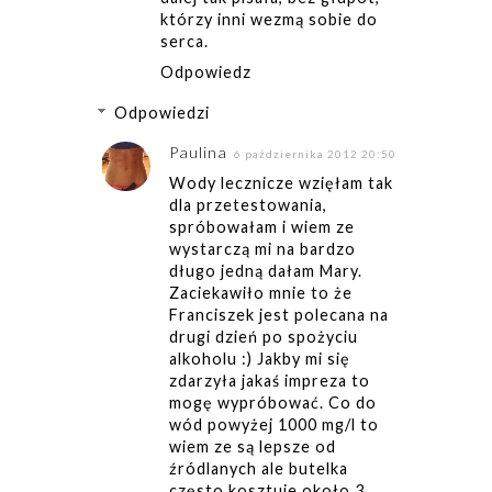
którzy inni wezmą sobie do
serca.
Odpowiedz
Odpowiedzi
Paulina
6 października 2012 20:50
Wody lecznicze wzięłam tak
dla przetestowania,
spróbowałam i wiem ze
wystarczą mi na bardzo
długo jedną dałam Mary.
Zaciekawiło mnie to że
Franciszek jest polecana na
drugi dzień po spożyciu
alkoholu :) Jakby mi się
zdarzyła jakaś impreza to
mogę wypróbować. Co do
wód powyżej 1000 mg/l to
wiem ze są lepsze od
źródlanych ale butelka
często kosztuje około 3