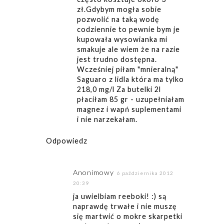
zł.Gdybym mogła sobie
pozwolić na taką wodę
codziennie to pewnie bym je
kupowała wysowianka mi
smakuje ale wiem że na razie
jest trudno dostępna.
Wcześniej piłam "mnieralną"
Saguaro z lidla która ma tylko
218,0 mg/l Za butelki 2l
płaciłam 85 gr - uzupełniałam
magnez i wapń suplementami
i nie narzekałam.
Odpowiedz
Anonimowy
6 października 2012
20:39
ja uwielbiam reeboki! :) są
naprawdę trwałe i nie muszę
się martwić o mokre skarpetki