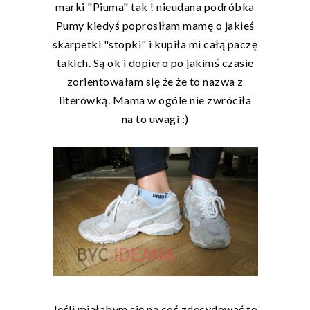
marki "Piuma" tak ! nieudana podróbka
Pumy kiedyś poprosiłam mamę o jakieś
skarpetki "stopki" i kupiła mi całą paczę
takich. Są ok i dopiero po jakimś czasie
zorientowałam się że że to nazwa z
literówką. Mama w ogóle nie zwróciła
na to uwagi :)
Jeśli miałabym się na coś zdecydować to