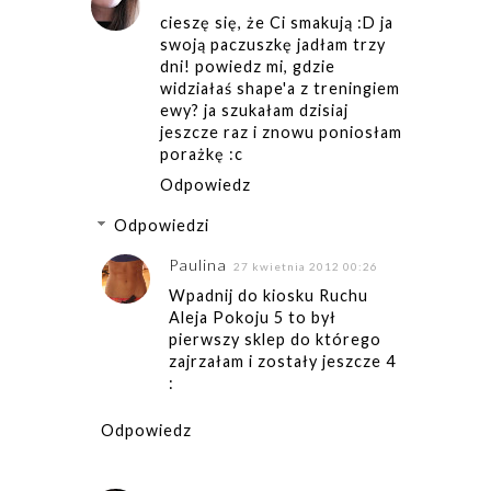
cieszę się, że Ci smakują :D ja
swoją paczuszkę jadłam trzy
dni! powiedz mi, gdzie
widziałaś shape'a z treningiem
ewy? ja szukałam dzisiaj
jeszcze raz i znowu poniosłam
porażkę :c
Odpowiedz
Odpowiedzi
Paulina
27 kwietnia 2012 00:26
Wpadnij do kiosku Ruchu
Aleja Pokoju 5 to był
pierwszy sklep do którego
zajrzałam i zostały jeszcze 4
:
Odpowiedz