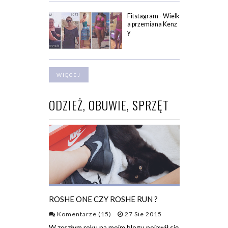
Fitstagram - Wielk
a przemiana Kenz
y
WIĘCEJ
ODZIEŻ, OBUWIE, SPRZĘT
ROSHE ONE CZY ROSHE RUN ?
Komentarze (15)
27 Sie 2015
W zeszłym roku na moim blogu pojawił się