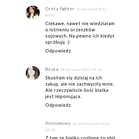
Greta fighter
27 kwietnia 2012
00:07
Ciekawe, nawet nie wiedziałam
o istnieniu orzeszków
sojowych. Na pewno ich kiedyś
spróbuję :)
Odpowiedz
Beata
28 kwietnia 2012 19:19
Skusiłam się dzisiaj na ich
zakup, ale nie zachwyciły mnie.
Ale rzeczywiście ilość białka
jest imponująca.
Odpowiedz
Anonimowy
31 października 2012
13:25
Z tym ze białko roślinne to shit