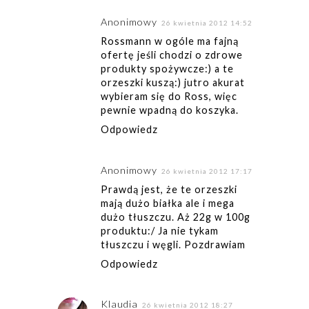
Anonimowy
26 kwietnia 2012 14:52
Rossmann w ogóle ma fajną
ofertę jeśli chodzi o zdrowe
produkty spożywcze:) a te
orzeszki kuszą:) jutro akurat
wybieram się do Ross, więc
pewnie wpadną do koszyka.
Odpowiedz
Anonimowy
26 kwietnia 2012 17:17
Prawdą jest, że te orzeszki
mają dużo białka ale i mega
dużo tłuszczu. Aż 22g w 100g
produktu:/ Ja nie tykam
tłuszczu i węgli. Pozdrawiam
Odpowiedz
Klaudia
26 kwietnia 2012 18:27