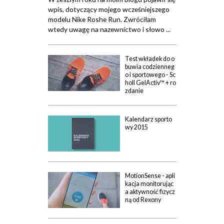
wpis, dotyczący mojego wcześniejszego
modelu Nike Roshe Run. Zwróciłam
wtedy uwagę na nazewnictwo i słowo ...
Test wkładek do o
buwia codzienneg
o i sportowego - Sc
holl GelActiv™ + ro
zdanie
Kalendarz sporto
wy 2015
MotionSense - apli
kacja monitorując
a aktywność fizycz
ną od Rexony