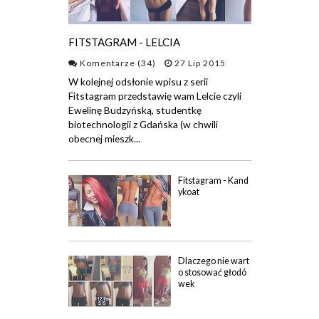
FITSTAGRAM - LELCIA
Komentarze (34)
27 Lip 2015
W kolejnej odsłonie wpisu z serii
Fitstagram przedstawię wam Lelcie czyli
Ewelinę Budzyńską, studentkę
biotechnologii z Gdańska (w chwili
obecnej mieszk...
Fitstagram - Kand
ykoat
Dlaczego nie wart
o stosować głodó
wek