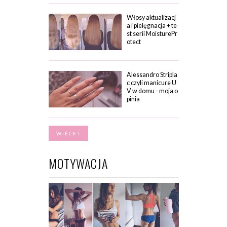
Włosy aktualizacj
a i pielęgnacja + te
st serii MoisturePr
otect
Alessandro Stripla
c czyli manicure U
V w domu - moja o
pinia
WIĘCEJ
MOTYWACJA