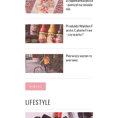
a zapiekanka/pizza
- pomysł na śniada
nie
Produkty Walden F
arms Calorie Free
- czy warto ?
Pierwszy sezon ro
werowy
WIĘCEJ
LIFESTYLE