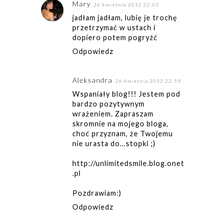
Mary
26 kwietnia 2012 22:03
jadłam jadłam, lubię je trochę
przetrzymać w ustach i
dopiero potem pogryźć
Odpowiedz
Aleksandra
26 kwietnia 2012 22:59
Wspaniały blog!!! Jestem pod
bardzo pozytywnym
wrażeniem. Zapraszam
skromnie na mojego bloga,
choć przyznam, że Twojemu
nie urasta do...stopki ;)
http://unlimitedsmile.blog.onet
.pl
Pozdrawiam:)
Odpowiedz