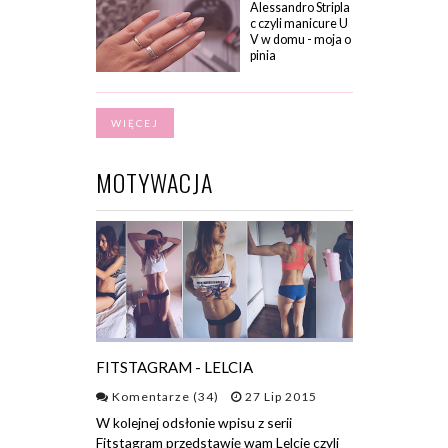
Alessandro Stripla
c czyli manicure U
V w domu - moja o
pinia
WIĘCEJ
MOTYWACJA
FITSTAGRAM - LELCIA
Komentarze (34)
27 Lip 2015
W kolejnej odsłonie wpisu z serii
Fitstagram przedstawię wam Lelcie czyli