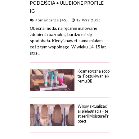
PODEJŚCIA + ULUBIONE PROFILE
IG
Komentarze (45)
12 Wrz 2015
Obecna moda, na ręcznie malowane
zdobienia paznokci, bardzo mi się
spodobała. Kiedyś nawet sama miałam
coś z tym wspólnego. W wieku 14-15 lat
stra...
Kosmetyczna sobo
ta : Poszukiwanie k
remu BB
Włosy aktualizacj
a i pielęgnacja + te
st serii MoisturePr
otect