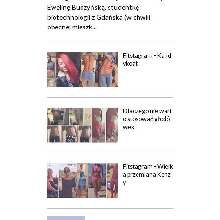
Ewelinę Budzyńską, studentkę
biotechnologii z Gdańska (w chwili
obecnej mieszk...
Fitstagram - Kand
ykoat
Dlaczego nie wart
o stosować głodó
wek
Fitstagram - Wielk
a przemiana Kenz
y