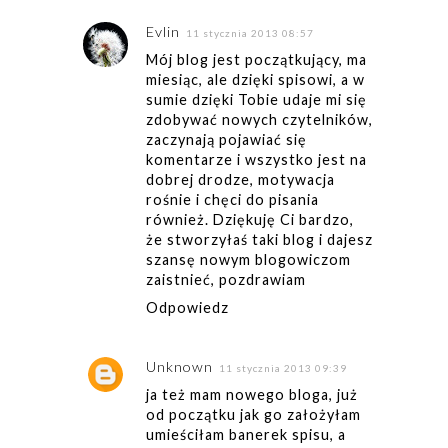
Evlin
11 stycznia 2013 08:57
Mój blog jest początkujący, ma
miesiąc, ale dzięki spisowi, a w
sumie dzięki Tobie udaje mi się
zdobywać nowych czytelników,
zaczynają pojawiać się
komentarze i wszystko jest na
dobrej drodze, motywacja
rośnie i chęci do pisania
również. Dziękuję Ci bardzo,
że stworzyłaś taki blog i dajesz
szansę nowym blogowiczom
zaistnieć, pozdrawiam
Odpowiedz
Unknown
11 stycznia 2013 09:39
ja też mam nowego bloga, już
od początku jak go założyłam
umieściłam banerek spisu, a