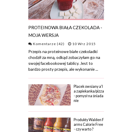
PROTEINOWA BIAŁA CZEKOLADA -
MOJA WERSJA
Komentarze (42)
10 Wrz 2015
Przepis na proteinowe białe czekoladki
chodził za mną, odkąd zobaczyłam go na
swojej facebookowej tablicy. Jest to
bardzo prosty przepis, ale wykonanie ...
Placek owsiany a'l
a zapiekanka/pizza
- pomysł na śniada
nie
Produkty Walden F
arms Calorie Free
- czy warto ?