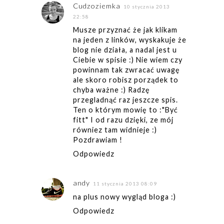
Cudzoziemka
10 stycznia 2013
22:58
Musze przyznać że jak klikam
na jeden z linków, wyskakuje że
blog nie działa, a nadal jest u
Ciebie w spisie :) Nie wiem czy
powinnam tak zwracać uwagę
ale skoro robisz porządek to
chyba ważne :) Radzę
przegladnąć raz jeszcze spis.
Ten o którym mowię to :"Być
fitt" I od razu dzięki, ze mój
równiez tam widnieje :)
Pozdrawiam !
Odpowiedz
andy
11 stycznia 2013 08:09
na plus nowy wygląd bloga :)
Odpowiedz