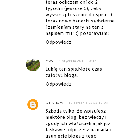
teraz odliczam dni do 2
tygodni (jeszcze 5), żeby
wysłać zgłoszenie do spisu :)
teraz nowe banerki są świetne
i zamieniam stary na ten z
napisem "fit" :) pozdrawiam!
Odpowiedz
Ewa
11 stycznia 2013 10:14
Lubię ten spis.Może czas
założyć bloga.
Odpowiedz
Unknown
11 stycznia 2013 13:06
Szkoda tylko, że wpisujesz
niektóre blogi bez wiedzy i
zgody ich właścicieli a jak już
łaskawie odpiszesz na maila o
usunięcie bloga z tego