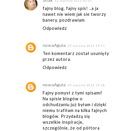
Shak
12 stycznia 2013 00:01
fajny blog, fajny spis! ..a ja
nawet nie wiem jak sie tworzy
banery. pozdrawiam
Odpowiedz
nowaAgula
29 stycznia 2013 19:11
Ten komentarz został usunięty
przez autora.
Odpowiedz
nowaAgula
29 stycznia 2013 19:18
Fajny pomysł z tymi spisami!
Na spisie blogów o
odchudzaniu już byłam i dzięki
niemu trafiłam na kilka fajnych
blogów. Przydadzą się
wszelkie inspiracje,
szczególnie, że od półtora