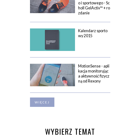
o i sportowego - Sc
holl GelActiv™ + ro
zdanie
Kalendarz sporto
wy 2015
MotionSense - apli
kacja monitorując
a aktywność fizycz
ną od Rexony
WIĘCEJ
WYBIERZ TEMAT