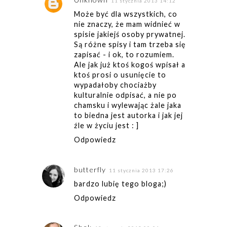
11 stycznia 2013 14:12
Może być dla wszystkich, co
nie znaczy, że mam widnieć w
spisie jakiejś osoby prywatnej.
Są różne spisy i tam trzeba się
zapisać - i ok, to rozumiem.
Ale jak już ktoś kogoś wpisał a
ktoś prosi o usunięcie to
wypadałoby chociażby
kulturalnie odpisać, a nie po
chamsku i wylewając żale jaka
to biedna jest autorka i jak jej
źle w życiu jest : ]
Odpowiedz
butterfly
11 stycznia 2013 17:26
bardzo lubię tego bloga;)
Odpowiedz