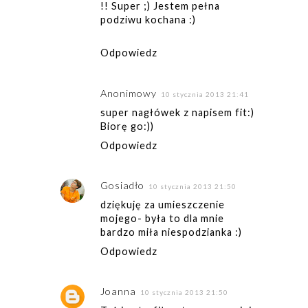
!! Super ;) Jestem pełna
podziwu kochana :)
Odpowiedz
Anonimowy
10 stycznia 2013 21:41
super nagłówek z napisem fit:)
Biorę go:))
Odpowiedz
Gosiadło
10 stycznia 2013 21:50
dziękuję za umieszczenie
mojego- była to dla mnie
bardzo miła niespodzianka :)
Odpowiedz
Joanna
10 stycznia 2013 21:50