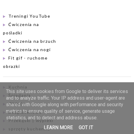
Treningi YouTube
Ćwiczenia na
pośladki
Ćwiczenia na brzuch
Ćwiczenia na nogi
Fit gif - ruchome
obrazki
Kuchnia
This site uses cookies from Google to deliver its services
Śniadania
and to analyze traffic. Your IP address and user-agent are
Obiady
shared with Google along with performance and security
metrics to ensure quality of service, generate usage
Bezglutenowe
statistics, and to detect and address abuse.
Przekąski | wypieki
LEARN MORE
GOT IT
sprzęty kuchenne