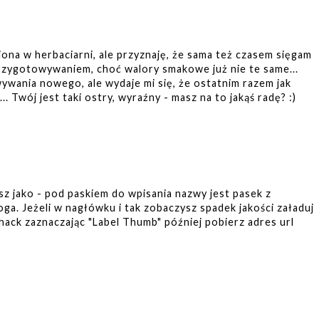
iona w herbaciarni, ale przyznaję, że sama też czasem sięgam
przygotowywaniem, choć walory smakowe już nie te same...
ywania nowego, ale wydaje mi się, że ostatnim razem jak
 Twój jest taki ostry, wyraźny - masz na to jakąś radę? :)
isz jako - pod paskiem do wpisania nazwy jest pasek z
oga. Jeżeli w nagłówku i tak zobaczysz spadek jakości załaduj
shack zaznaczając "Label Thumb" później pobierz adres url