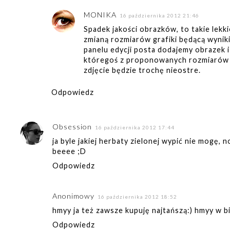
MONIKA
16 października 2012 21:46
Spadek jakości obrazków, to takie lek
zmianą rozmiarów grafiki będącą wyniki
panelu edycji posta dodajemy obrazek i
któregoś z proponowanych rozmiarów -
zdjęcie będzie trochę nieostre.
Odpowiedz
Obsession
16 października 2012 17:44
ja byle jakiej herbaty zielonej wypić nie mogę, n
beeee ;D
Odpowiedz
Anonimowy
16 października 2012 18:52
hmyy ja też zawsze kupuję najtańszą:) hmyy w bi
Odpowiedz