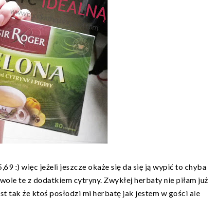
69 :) więc jeżeli jeszcze okaże się da się ją wypić to chyba
 wole te z dodatkiem cytryny. Zwykłej herbaty nie piłam już
t tak że ktoś posłodzi mi herbatę jak jestem w gości ale