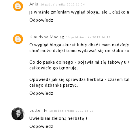
Ania
16 października 2012 16:04
ja właśnie zmieniam wygląd bloga.. ale .. ciężko 
Odpowiedz
Klaudyna Maciąg
16 października 2012 16:19
O wygląd bloga akurat lubię dbać i mam nadzieję
choć może dzięki temu wydawać się on słabo ro
Co do paska dolnego - pojawia mi się takowy u C
całkowicie go ignoruję.
Opowiedz jak się sprawdza herbata - czasem tak
całego dzbanka parzyć.
Odpowiedz
butterfly
16 października 2012 16:23
Uwielbiam zieloną herbatę;)
Odpowiedz