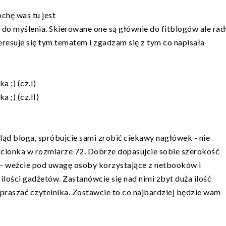
chę was tu jest
e do myślenia. Skierowane one są głównie do fitblogów ale rad
eresuje się tym tematem i zgadzam się z tym co napisała
a ;) (cz.I)
 ;) (cz.II)
ląd bloga, spróbujcie sami zrobić ciekawy nagłówek - nie
zcionka w rozmiarze 72. Dobrze dopasujcie sobie szerokość
zą - weźcie pod uwagę osoby korzystające z netbooków i
 ilości gadżetów. Zastanówcie się nad nimi zbyt duża ilość
raszać czytelnika. Zostawcie to co najbardziej będzie wam