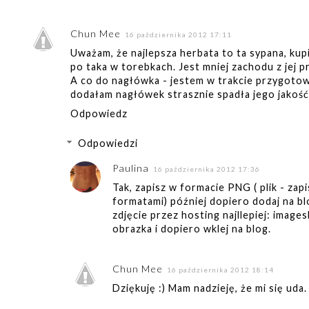
Chun Mee
16 października 2012 17:11
Uważam, że najlepsza herbata to ta sypana, kup
po taka w torebkach. Jest mniej zachodu z jej 
A co do nagłówka - jestem w trakcie przygotow
dodałam nagłówek strasznie spadła jego jakość...
Odpowiedz
Odpowiedzi
Paulina
16 października 2012 17:36
Tak, zapisz w formacie PNG ( plik - zap
formatami) później dopiero dodaj na bl
zdjęcie przez hosting najllepiej: image
obrazka i dopiero wklej na blog.
Chun Mee
16 października 2012 18:14
Dziękuję :) Mam nadzieję, że mi się uda.