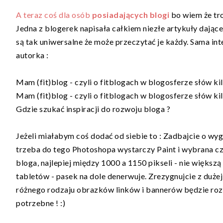
A teraz coś dla osób
posiadających blogi
bo wiem że tro
Jedna z blogerek napisała całkiem niezłe artykuły dając
są tak uniwersalne że może przeczytać je każdy. Sama int
autorka :
Mam (fit)blog - czyli o fitblogach w blogosferze słów kilk
Mam (fit)blog - czyli o fitblogach w blogosferze słów kilka
Gdzie szukać inspiracji do rozwoju bloga ?
Jeżeli miałabym coś dodać od siebie to : Zadbajcie o wyg
trzeba do tego Photoshopa wystarczy Paint i wybrana c
bloga, najlepiej między 1000 a 1150 pikseli - nie więks
tabletów - pasek na dole denerwuje. Zrezygnujcie z dużej
różnego rodzaju obrazków linków i bannerów będzie rozp
potrzebne ! :)