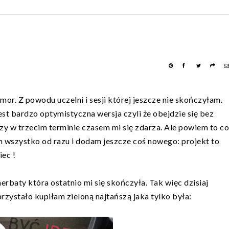
r. Z powodu uczelni i sesji której jeszcze nie skończyłam.
est bardzo optymistyczna wersja czyli że obejdzie się bez
trzy w trzecim terminie czasem mi się zdarza. Ale powiem to co
wszystko od razu i dodam jeszcze coś nowego: projekt to
iec !
baty która ostatnio mi się skończyła. Tak więc dzisiaj
zystało kupiłam zieloną najtańszą jaka tylko była: