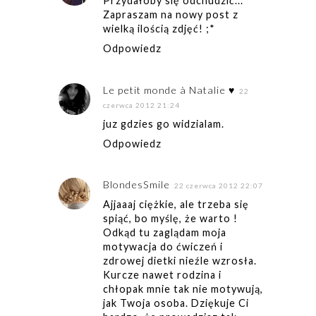
Przydałoby się odchudzić...
Zapraszam na nowy post z
wielką ilością zdjęć! ;*
Odpowiedz
Le petit monde à Natalie ♥
22
czerwca 2012 21:24
juz gdzies go widzialam.
Odpowiedz
BlondesSmile
22 czerwca 2012 22:07
Ajjaaaj ciężkie, ale trzeba się
spiąć, bo myślę, że warto !
Odkąd tu zaglądam moja
motywacja do ćwiczeń i
zdrowej dietki nieźle wzrosła.
Kurcze nawet rodzina i
chłopak mnie tak nie motywują,
jak Twoja osoba. Dziękuje Ci