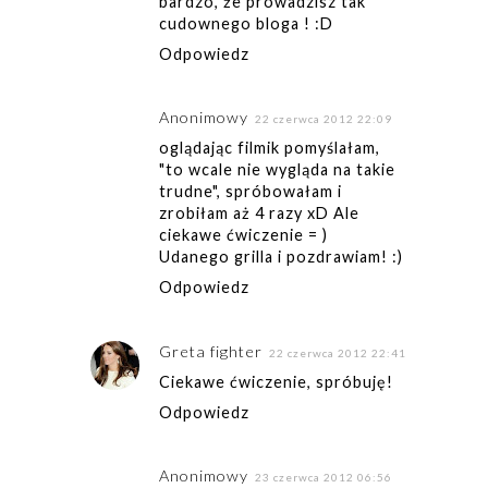
bardzo, że prowadzisz tak
cudownego bloga ! :D
Odpowiedz
Anonimowy
22 czerwca 2012 22:09
oglądając filmik pomyślałam,
"to wcale nie wygląda na takie
trudne", spróbowałam i
zrobiłam aż 4 razy xD Ale
ciekawe ćwiczenie = )
Udanego grilla i pozdrawiam! :)
Odpowiedz
Greta fighter
22 czerwca 2012 22:41
Ciekawe ćwiczenie, spróbuję!
Odpowiedz
Anonimowy
23 czerwca 2012 06:56