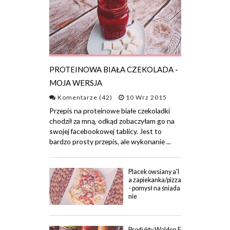
PROTEINOWA BIAŁA CZEKOLADA -
MOJA WERSJA
Komentarze (42)
10 Wrz 2015
Przepis na proteinowe białe czekoladki
chodził za mną, odkąd zobaczyłam go na
swojej facebookowej tablicy. Jest to
bardzo prosty przepis, ale wykonanie ...
Placek owsiany a'l
a zapiekanka/pizza
- pomysł na śniada
nie
Produkty Walden F