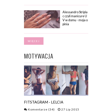
Alessandro Stripla
c czyli manicure U
V w domu - moja o
pinia
WIĘCEJ
MOTYWACJA
FITSTAGRAM - LELCIA
Komentarze (34)
27 Lip 2015