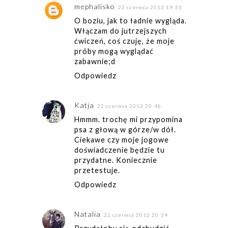
mephalisko
22 czerwca 2012 19:55
O boziu, jak to ładnie wygląda.
Włączam do jutrzejszych
ćwiczeń, coś czuję, że moje
próby mogą wyglądać
zabawnie;d
Odpowiedz
Katja
22 czerwca 2012 20:46
Hmmm. trochę mi przypomina
psa z głową w górze/w dół.
Ciekawe czy moje jogowe
doświadczenie będzie tu
przydatne. Koniecznie
przetestuje.
Odpowiedz
Natalia
22 czerwca 2012 20:54