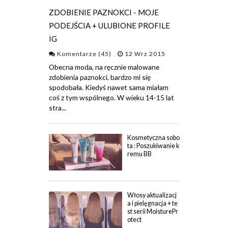
ZDOBIENIE PAZNOKCI - MOJE
PODEJŚCIA + ULUBIONE PROFILE
IG
Komentarze (45)
12 Wrz 2015
Obecna moda, na ręcznie malowane
zdobienia paznokci, bardzo mi się
spodobała. Kiedyś nawet sama miałam
coś z tym wspólnego. W wieku 14-15 lat
stra...
Kosmetyczna sobo
ta : Poszukiwanie k
remu BB
Włosy aktualizacj
a i pielęgnacja + te
st serii MoisturePr
otect