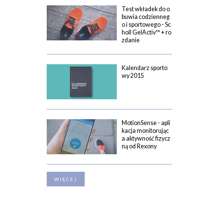
Test wkładek do o
buwia codzienneg
o i sportowego - Sc
holl GelActiv™ + ro
zdanie
Kalendarz sporto
wy 2015
MotionSense - apli
kacja monitorując
a aktywność fizycz
ną od Rexony
WIĘCEJ