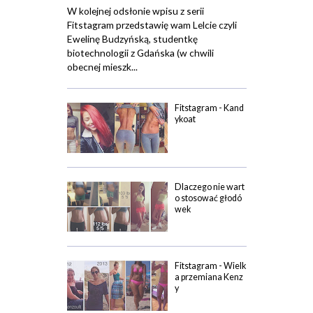
W kolejnej odsłonie wpisu z serii
Fitstagram przedstawię wam Lelcie czyli
Ewelinę Budzyńską, studentkę
biotechnologii z Gdańska (w chwili
obecnej mieszk...
Fitstagram - Kand
ykoat
Dlaczego nie wart
o stosować głodó
wek
Fitstagram - Wielk
a przemiana Kenz
y