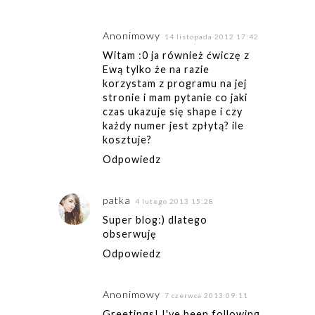
Anonimowy
14 listopada 2012 17:42
Witam :0 ja również ćwiczę z
Ewą tylko że na razie
korzystam z programu na jej
stronie i mam pytanie co jaki
czas ukazuje się shape i czy
każdy numer jest zpłytą? ile
kosztuje?
Odpowiedz
patka
4 lutego 2013 15:28
Super blog:) dlatego
obserwuję
Odpowiedz
Anonimowy
7 czerwca 2013 09:11
Greetings! I've been following