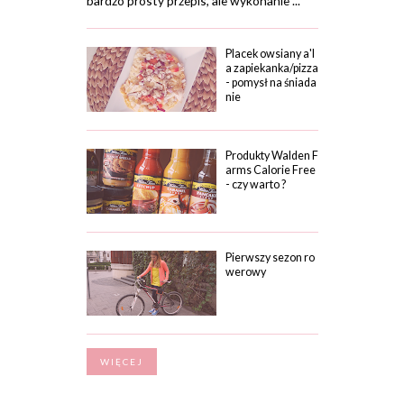
bardzo prosty przepis, ale wykonanie ...
Placek owsiany a'l
a zapiekanka/pizza
- pomysł na śniada
nie
Produkty Walden F
arms Calorie Free
- czy warto ?
Pierwszy sezon ro
werowy
WIĘCEJ