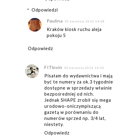
Odpowiedzi
Paulina
30 kwietnia 2012 14:08
Kraków kiosk ruchu aleja
pokoju 5
Odpowiedz
FITlovin
30 kwietnia 2012 14:33
Pisałam do wydawnictwa i mają
być te numery za ok.3 tygodnie
dostępne w sprzedaży właśnie
bezpośredniej od nich.
Jednak SHAPE zrobił się mega
urodowo-oniczympiszącą
gazetą w porównaniu do
numerów sprzed np. 3/4 lat,
niestety.
Odpowiedz