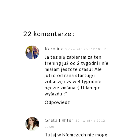
22 komentarze :
Karolina
29 kwietnia 2012 18:59
Ja tez się zabieram za ten
trening już od 2 tygodni i nie
miałam jeszcze czasu! Ale
jutro od rana startuję i
zobaczę czy w 4 tygodnie
będzie zmiana :) Udanego
wyjazdu :*
Odpowiedz
Greta fighter
30 kwietnia 2012
00:20
Tutaj w Niemczech nie mogę