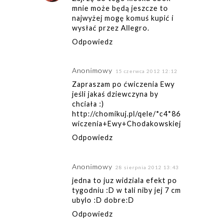
mnie może będą jeszcze to
najwyżej mogę komuś kupić i
wysłać przez Allegro.
Odpowiedz
Anonimowy
15 czerwca 2012 12:12
Zapraszam po ćwiczenia Ewy
jeśli jakaś dziewczyna by
chciała :)
http://chomikuj.pl/qele/*c4*86
wiczenia+Ewy+Chodakowskiej
Odpowiedz
Anonimowy
28 sierpnia 2012 13:43
jedna to juz widziala efekt po
tygodniu :D w tali niby jej 7 cm
ubylo :D dobre:D
Odpowiedz