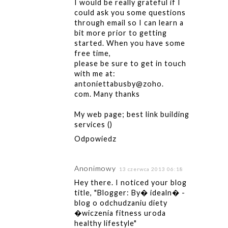
I would be really grateful if I
could ask you some questions
through email so I can learn a
bit more prior to getting
started. When you have some
free time,
please be sure to get in touch
with me at:
antoniettabusby@zoho.
com. Many thanks
My web page; best link building
services (
)
Odpowiedz
Anonimowy
13 czerwca 2013 06:18
Hey there. I noticed your blog
title, "Blogger: By� idealn� -
blog o odchudzaniu diety
�wiczenia fitness uroda
healthy lifestyle"