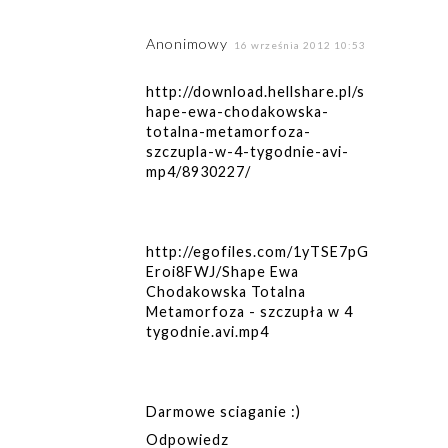
Anonimowy
16 września 2012 10:53
http://download.hellshare.pl/s
hape-ewa-chodakowska-
totalna-metamorfoza-
szczupla-w-4-tygodnie-avi-
mp4/8930227/
http://egofiles.com/1yTSE7pG
Eroi8FWJ/Shape Ewa
Chodakowska Totalna
Metamorfoza - szczupła w 4
tygodnie.avi.mp4
Darmowe sciaganie :)
Odpowiedz