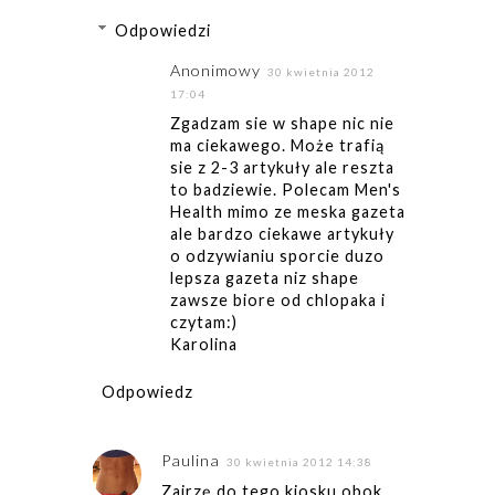
Odpowiedzi
Anonimowy
30 kwietnia 2012
17:04
Zgadzam sie w shape nic nie
ma ciekawego. Może trafią
sie z 2-3 artykuły ale reszta
to badziewie. Polecam Men's
Health mimo ze meska gazeta
ale bardzo ciekawe artykuły
o odzywianiu sporcie duzo
lepsza gazeta niz shape
zawsze biore od chlopaka i
czytam:)
Karolina
Odpowiedz
Paulina
30 kwietnia 2012 14:38
Zajrzę do tego kiosku obok